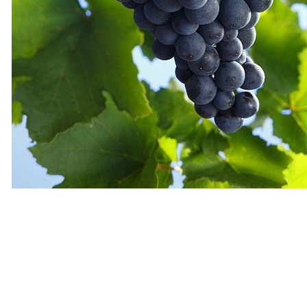
©DWI
Foto:
Rødvinsdrue kendt og dyrket i hele verden. Stammer fra 
samme område. Den er kendt for at være god i blanding
alene. Dens smag er klassisk solbær, og druen kan ofte 