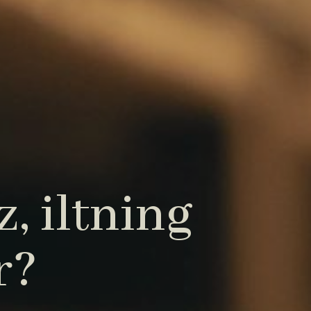
, iltning
r?