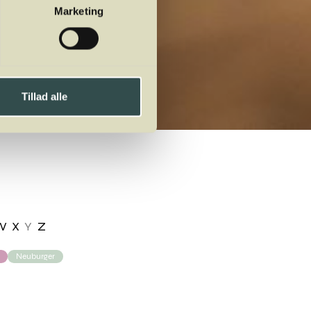
Marketing
Tillad alle
W
X
Y
Z
Neuburger