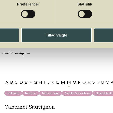
Præferencer
Statistik
Tillad valgte
ernet Sauvignon
A
B
C
D
E
F
G
H
I
J
K
L
M
N
O
P
Q
R
S
T
U
V
Nebbiolo
Negrara
Negroamaro
Nerello Mascalese
Nero D’Avola
Cabernet Sauvignon