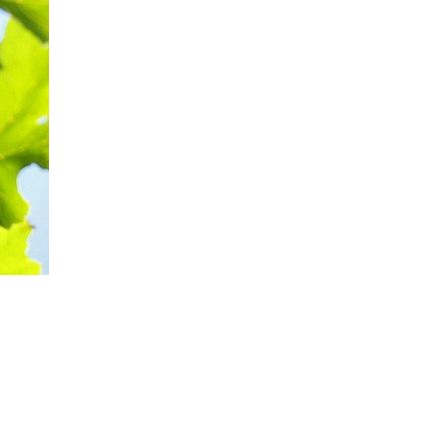
Rul
til
Bordeaux i Frankrig, og kendt fra netop Médoc i
toppe
er med andre røde druer, men gør sig også godt
genkendes på denne duft, uanset om den er dyrket i