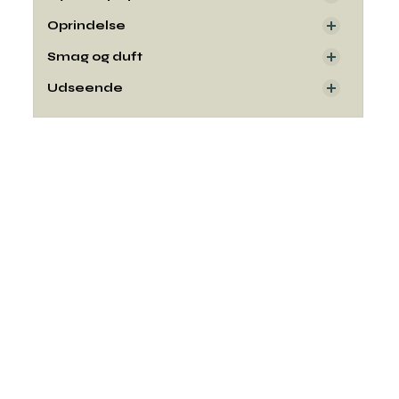
Oprindelse
Smag og duft
Udseende