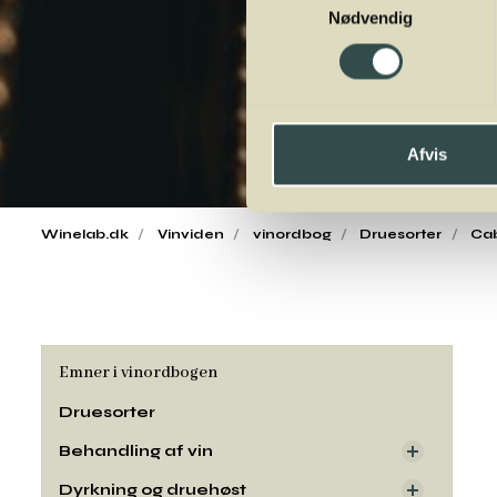
Nødvendig
Afvis
Winelab.dk
Vinviden
vinordbog
Druesorter
Cab
Emner i vinordbogen
Druesorter
Behandling af vin
Dyrkning og druehøst