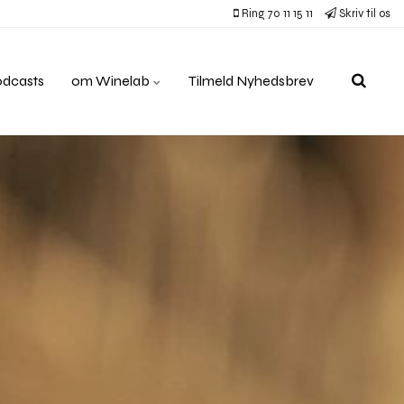
Ring 70 11 15 11
Skriv til os
odcasts
om Winelab
Tilmeld Nyhedsbrev