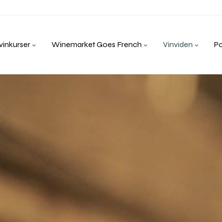
inkurser
Winemarket Goes French
Vinviden
P