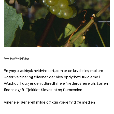
Foto: © AWMB/Faber
En yngre østrigsk hvidvinssort, som er en krydsning mellem
Roter Veltliner og Silvaner, der blev opdyrket i 1860’erne i
Wachau. I dag er den udbredt i hele Niederösterreich. Sorten
findes også i Tjekkiet, Slovakiet og Rumænien.
Vinene er generelt milde og kan være fyldige med en
nøddeagtig fedme, når modenheden er stor. Den er velegnet
Rul