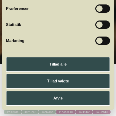
Præferencer
Statistik
Marketing
Tillad alle
Winelab.dk
Vinviden
vinordbog
Druesorter
Neuburger
Tillad valgte
A
B
C
D
E
F
G
H
I
J
K
L
M
N
O
P
Q
R
S
T
U
V
W
X
Y
Z
Afvis
Tannat
Tempranillo
Teroldego
Terret
Tibouren
Tinta Barroca
Tinta Negra
Tinto Cão
Torrontés
Touriga Franca
Touriga Nacional
Trajadura
Traminer
Trebbiano
Trincadeira
Trollinger
Trousseau