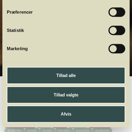
Præferencer
Statistik
Marketing
Tillad alle
Winelab.dk
Vinviden
vinordbog
Druesorter
Neuburger
Tillad valgte
A
B
C
D
E
F
G
H
I
J
K
L
M
N
O
P
Q
R
S
T
U
V
W
X
Y
Z
Afvis
Acolon
Agiortiko
Aglianico
Aïdani
Airén
Alfrocheiro
Alicante Bouschet
Aligoté
Altesse
Alvarinho
Andre Druer
Antão Vaz
Arinto
Arneis
Arrufiac
Assyrtiko
Auxerrois