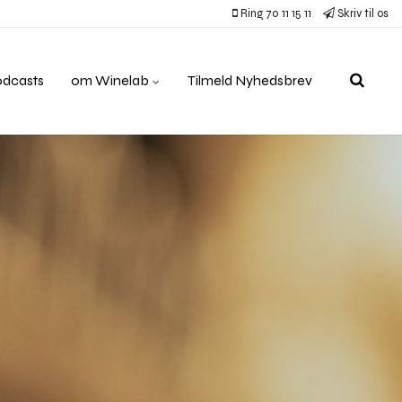
Ring 70 11 15 11
Skriv til os
odcasts
om Winelab
Tilmeld Nyhedsbrev