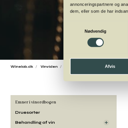
annonceringspartnere og anal
dem, eller som de har indsaml
Samtykkevalg
Nødvendig
Afvis
Winelab.dk
Vinviden
vinordbog
Druesorter
Cab
Emner i vinordbogen
Druesorter
Behandling af vin