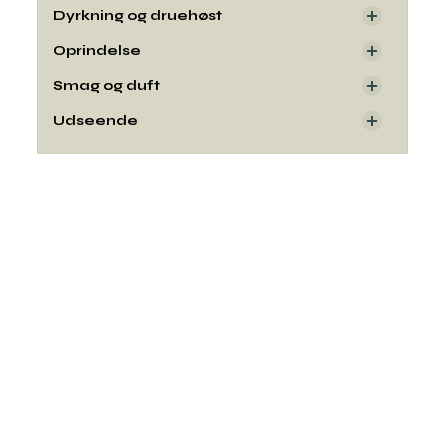
Dyrkning og druehøst
Oprindelse
Smag og duft
Udseende