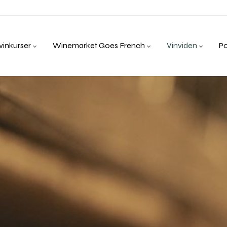
inkurser
Winemarket Goes French
Vinviden
P