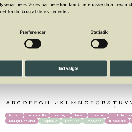
ysepartnere. Vores partnere kan kombinere disse data med andr
et fra din brug af deres tjenester.
Præferencer
Statistik
Tillad valgte
ernet Franc
A
B
C
D
E
F
G
H
I
J
K
L
M
N
O
P
Q
R
S
T
U
V
Tannat
Tempranillo
Teroldego
Terret
Tibouren
Tinta Barroc
Touriga Nacional
Trajadura
Traminer
Trebbiano
Trincadeira