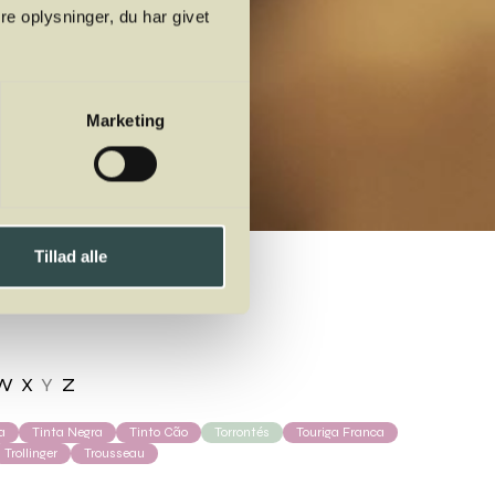
e oplysninger, du har givet
Marketing
Tillad alle
W
X
Y
Z
a
Tinta Negra
Tinto Cão
Torrontés
Touriga Franca
Trollinger
Trousseau