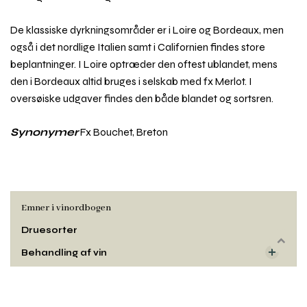
De klassiske dyrkningsområder er i Loire og Bordeaux, men
også i det nordlige Italien samt i Californien findes store
beplantninger. I Loire optræder den oftest ublandet, mens
den i Bordeaux altid bruges i selskab med fx Merlot. I
oversøiske udgaver findes den både blandet og sortsren.
Synonymer
Fx Bouchet, Breton
Emner i vinordbogen
Druesorter
Rul
Behandling af vin
til
toppe
Dyrkning og druehøst
Oprindelse