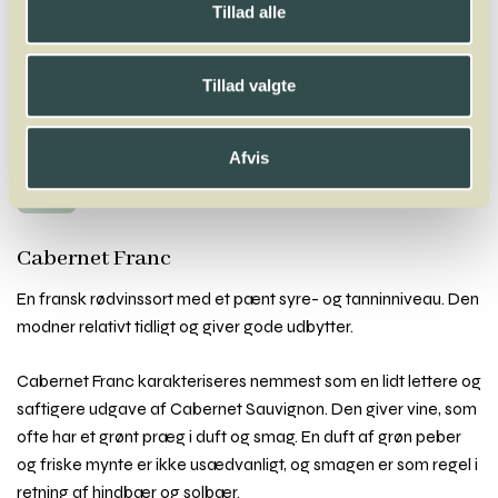
Cabernet Franc
Tillad alle
A
B
C
D
E
F
G
H
I
J
K
L
M
N
O
P
Q
R
S
T
U
V
W
Tillad valgte
X
Y
Z
Acolon
Agiortiko
Aglianico
Aïdani
Airén
Alfrocheiro
Afvis
Alicante Bouschet
Aligoté
Altesse
Alvarinho
Andre Druer
Antão Vaz
Arinto
Arneis
Arrufiac
Assyrtiko
Auxerrois
Avesso
Cabernet Franc
En fransk rødvinssort med et pænt syre- og tanninniveau. Den
modner relativt tidligt og giver gode udbytter.
Cabernet Franc karakteriseres nemmest som en lidt lettere og
saftigere udgave af Cabernet Sauvignon. Den giver vine, som
ofte har et grønt præg i duft og smag. En duft af grøn peber
og friske mynte er ikke usædvanligt, og smagen er som regel i
retning af hindbær og solbær.