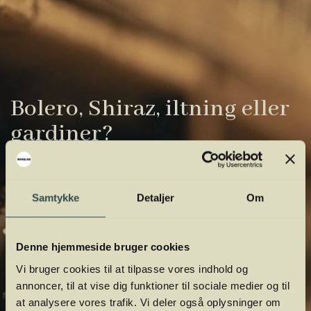
Bolero, Shiraz, iltning eller
gardiner?
Vinens verden er fuld af komplicerede
udtryk. Vi har samlet de vigtigste i vores
Samtykke
Detaljer
Om
vinordbog, så du lettere kan navigere og
orientere dig.
Denne hjemmeside bruger cookies
Vi bruger cookies til at tilpasse vores indhold og
annoncer, til at vise dig funktioner til sociale medier og til
at analysere vores trafik. Vi deler også oplysninger om