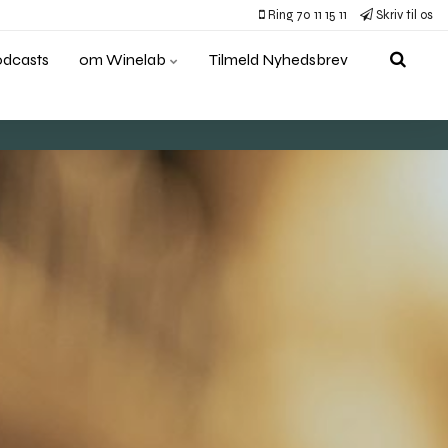
Ring 70 11 15 11
Skriv til os
odcasts
om Winelab
Tilmeld Nyhedsbrev