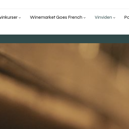
inkurser
Winemarket Goes French
Vinviden
P