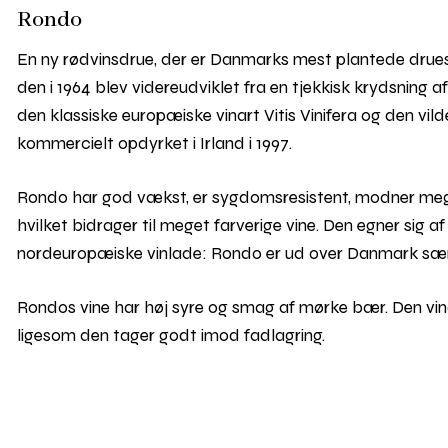
Rondo
En ny rødvinsdrue, der er Danmarks mest plantede drues
den i 1964 blev videreudviklet fra en tjekkisk krydsning
den klassiske europæiske vinart Vitis Vinifera og den vil
kommercielt opdyrket i Irland i 1997.
Rondo har god vækst, er sygdomsresistent, modner meget 
hvilket bidrager til meget farverige vine. Den egner sig af
nordeuropæiske vinlade: Rondo er ud over Danmark særl
Rondos vine har høj syre og smag af mørke bær. Den vin
ligesom den tager godt imod fadlagring.