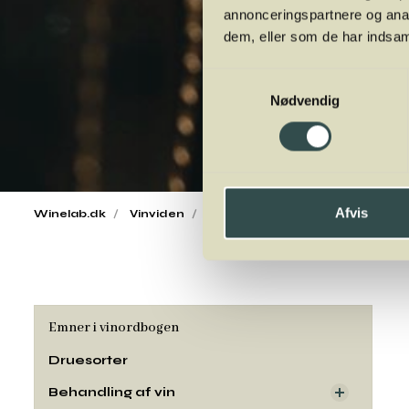
annonceringspartnere og anal
dem, eller som de har indsaml
Samtykkevalg
Nødvendig
Afvis
Winelab.dk
Vinviden
vinordbog
Druesorter
Ro
Emner i vinordbogen
Druesorter
Behandling af vin