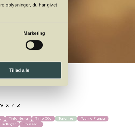
e oplysninger, du har givet
Marketing
Tillad alle
W
X
Y
Z
a
Tinta Negra
Tinto Cão
Torrontés
Touriga Franca
Trollinger
Trousseau