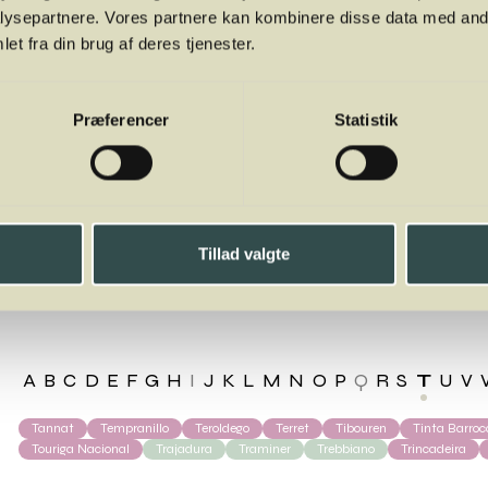
ysepartnere. Vores partnere kan kombinere disse data med andr
et fra din brug af deres tjenester.
Præferencer
Statistik
Tillad valgte
ndo
A
B
C
D
E
F
G
H
I
J
K
L
M
N
O
P
Q
R
S
T
U
V
Tannat
Tempranillo
Teroldego
Terret
Tibouren
Tinta Barroc
Touriga Nacional
Trajadura
Traminer
Trebbiano
Trincadeira