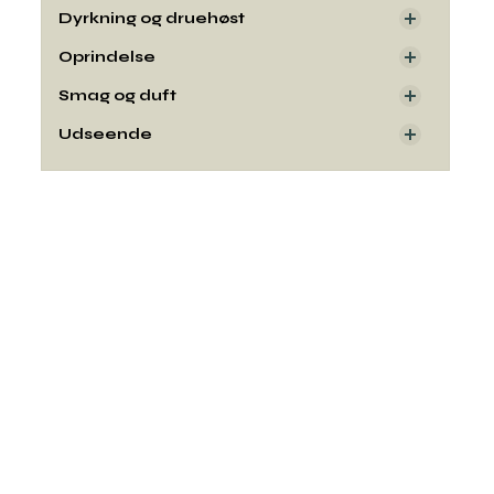
Dyrkning og druehøst
Oprindelse
Smag og duft
Udseende