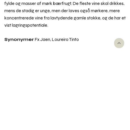
fylde og masser af mørk bærfrugt. De fleste vine skal drikkes,
mens de stadig er unge, men der laves også mørkere, mere
koncentrerede vine fra lavtydende gamle stokke, og de har et
vist lagringspotentiale.
Synonymer
Fx Jaen, Loureiro Tinto
Rul
til
toppe
Emner i vinordbogen
Druesorter
Behandling af vin
Dyrkning og druehøst
Oprindelse
Smag og duft
Udseende