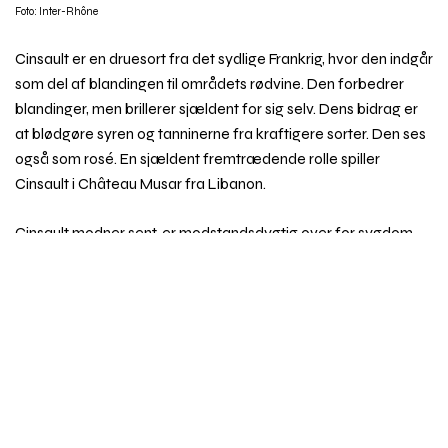
Foto: Inter-Rhône
Cinsault er en druesort fra det sydlige Frankrig, hvor den indgår
som del af blandingen til områdets rødvine. Den forbedrer
blandinger, men brillerer sjældent for sig selv. Dens bidrag er
at blødgøre syren og tanninerne fra kraftigere sorter. Den ses
også som rosé. En sjældent fremtrædende rolle spiller
Cinsault i Château Musar fra Libanon.
Cinsault modner sent, er modstandsdygtig over for sygdom
og kan klare høj varme og tørke. Den er højtydende, men kun
Rul
ved stor reduktion af udbyttet levererer den god kvalitet.
til
toppe
Vinen kan være tæt, rund og frugtig med en mørk sødme.
Den er at finde i hele Middelhavsområdet – især i Sydfrankrig
– og har også vundet en vis udbredelse i Australien, Californien
og Sydafrika. Den er sammen med Pinot Noir ophav til
Sydafrikas Pinotage.