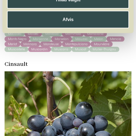
A
B
C
D
E
F
G
H
I
J
K
L
M
N
O
P
Q
R
S
T
U
V
W
Afvis
X
Y
Z
Macabeo
Malbec
Malvasia
Mammolo
Mandilaria
Manto Negro
Marsanne
Marselan
Mauzac
Melon
Mencia
Merlot
Molinara
Mondeuse
Montepulciano
Mourvèdre
Muscadelle
Muscardin
Muscaris
Muscat
Müller-Thurgau
Cinsault