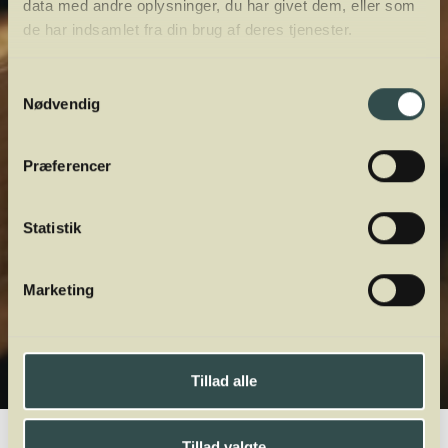
data med andre oplysninger, du har givet dem, eller som
de har indsamlet fra din brug af deres tjenester.
Samtykkevalg
Nødvendig
Præferencer
Statistik
Marketing
Tillad alle
Winelab.dk
Vinviden
vinordbog
Druesorter
Cinsault
Tillad valgte