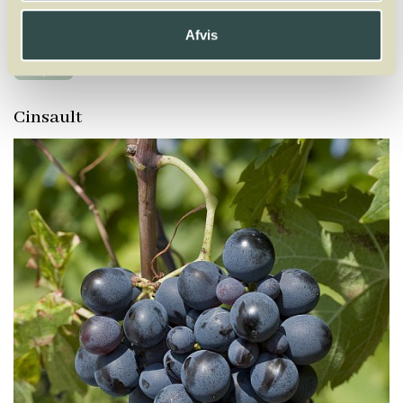
A
B
C
D
E
F
G
H
I
J
K
L
M
N
O
P
Q
R
S
T
U
V
W
Afvis
X
Y
Z
Jacquère
Cinsault