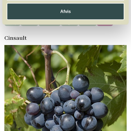
A
B
C
D
E
F
G
H
I
J
K
L
M
N
O
P
Q
R
S
T
U
V
W
Afvis
X
Y
Z
Verdejo
Verdelho
Vermentino
Viognier
Viosinho
Vranec
Cinsault