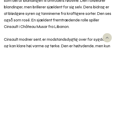
som del af blandingen til områdets rødvine. Den forbedrer
blandinger, men brillerer sjældent for sig selv. Dens bidrag er
at blødgøre syren og tanninerne fra kraftigere sorter. Den ses
også som rosé. En sjældent fremtrædende rolle spiller
Cinsault i Château Musar fra Libanon.
Cinsault modner sent, er modstandsdygtig over for sygdom
Rul
til
og kan klare høj varme og tørke. Den er højtydende, men kun
toppe
ved stor reduktion af udbyttet levererer den god kvalitet.
Vinen kan være tæt, rund og frugtig med en mørk sødme.
Den er at finde i hele Middelhavsområdet – især i Sydfrankrig
– og har også vundet en vis udbredelse i Australien, Californien
og Sydafrika. Den er sammen med Pinot Noir ophav til
Sydafrikas Pinotage.
Synonymer
Fx Cinsaut, Sinsó, Hermitage