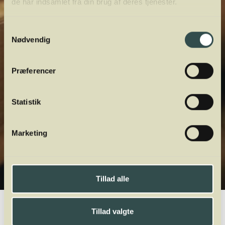
de har indsamlet fra din brug af deres tjenester.
Samtykkevalg
Nødvendig
Præferencer
Statistik
Marketing
Tillad alle
Winelab.dk
Vinviden
vinordbog
Druesorter
Cinsault
Tillad valgte