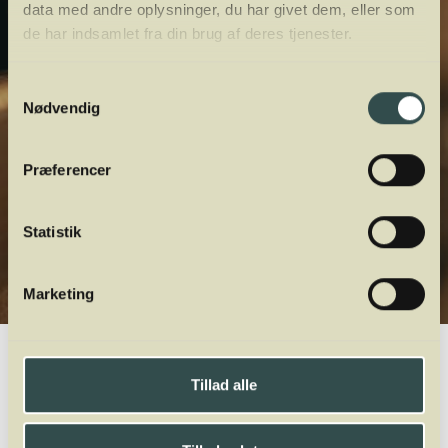
data med andre oplysninger, du har givet dem, eller som
de har indsamlet fra din brug af deres tjenester.
Samtykkevalg
Nødvendig
Præferencer
Statistik
Marketing
Winelab.dk
Vinviden
vinordbog
Druesorter
Carricante
Tillad alle
A
B
C
D
E
F
G
H
I
J
K
L
M
N
O
P
Q
R
S
T
U
V
W
X
Y
Z