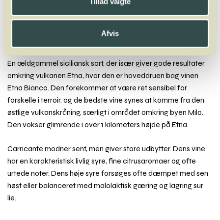
Tillad valgte
Nebbiolo
Negrara
Negroamaro
Nerello Mascalese
Nero D’Avola
Neuburger
Afvis
Carricante
En ældgammel siciliansk sort, der især giver gode resultater
omkring vulkanen Etna, hvor den er hoveddruen bag vinen
Etna Bianco. Den forekommer at være ret sensibel for
forskelle i terroir, og de bedste vine synes at komme fra den
østlige vulkanskråning, særligt i området omkring byen Milo.
Den vokser glimrende i over 1 kilometers højde på Etna.
Carricante modner sent, men giver store udbytter. Dens vine
har en karakteristisk livlig syre, fine citrusaromaer og ofte
urtede noter. Dens høje syre forsøges ofte dæmpet med sen
høst eller balanceret med malolaktisk gæring og lagring sur
lie.