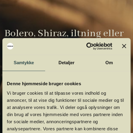
Bolero, Shiraz, iltning eller
gardiner?
Vinens verden er fuld af komplicerede
Samtykke
Detaljer
Om
udtryk. Vi har samlet de vigtigste i vores
vinordbog, så du lettere kan navigere og
Denne hjemmeside bruger cookies
orientere dig.
Vi bruger cookies til at tilpasse vores indhold og
annoncer, til at vise dig funktioner til sociale medier og til
at analysere vores trafik. Vi deler også oplysninger om
din brug af vores hjemmeside med vores partnere inden
for sociale medier, annonceringspartnere og
analysepartnere. Vores partnere kan kombinere disse