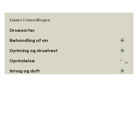
Emner i vinordbogen
Druesorter
Behandling af vin
Dyrkning og druehøst
Oprindelse
Rul
Smag og duft
til
toppe
Udseende