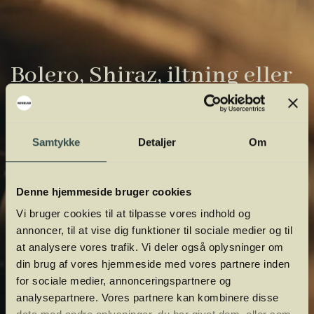
Bolero, Shiraz, iltning eller
gardiner?
Vinens verden er fuld af komplicerede
Samtykke
Detaljer
Om
udtryk. Vi har samlet de vigtigste i vores
vinordbog, så du lettere kan navigere og
Denne hjemmeside bruger cookies
orientere dig.
Vi bruger cookies til at tilpasse vores indhold og
annoncer, til at vise dig funktioner til sociale medier og til
at analysere vores trafik. Vi deler også oplysninger om
din brug af vores hjemmeside med vores partnere inden
for sociale medier, annonceringspartnere og
analysepartnere. Vores partnere kan kombinere disse