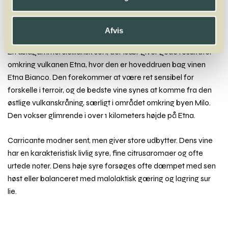
Ortega
Oseleta
Afvis
Carricante
En ældgammel siciliansk sort, der især giver gode resultater
omkring vulkanen Etna, hvor den er hoveddruen bag vinen
Etna Bianco. Den forekommer at være ret sensibel for
forskelle i terroir, og de bedste vine synes at komme fra den
østlige vulkanskråning, særligt i området omkring byen Milo.
Den vokser glimrende i over 1 kilometers højde på Etna.
Carricante modner sent, men giver store udbytter. Dens vine
har en karakteristisk livlig syre, fine citrusaromaer og ofte
urtede noter. Dens høje syre forsøges ofte dæmpet med sen
høst eller balanceret med malolaktisk gæring og lagring sur
lie.