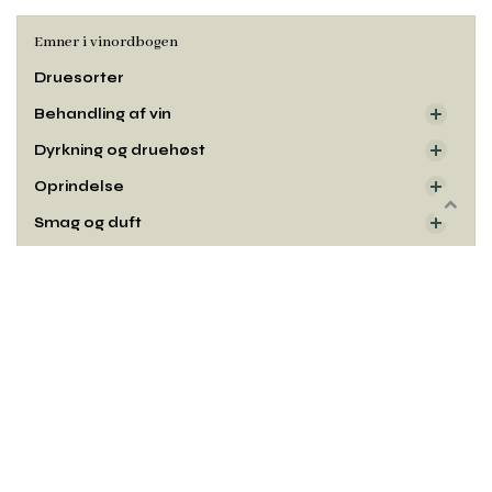
Emner i vinordbogen
Druesorter
Behandling af vin
Dyrkning og druehøst
Oprindelse
Rul
Smag og duft
til
toppe
Udseende
Kontakt