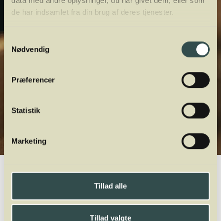
data med andre oplysninger, du har givet dem, eller som
de har indsamlet fra din brug af deres tjenester.
Samtykkevalg
Nødvendig
Præferencer
Statistik
Marketing
Winelab.dk
Vinviden
vinordbog
Druesorter
Carricante
Tillad alle
A
B
C
D
E
F
G
H
I
J
K
L
M
N
O
P
Q
R
S
T
U
V
W
X
Y
Z
Tillad valgte