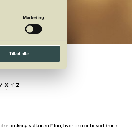
Marketing
Tillad alle
W
X
Y
Z
tater omkring vulkanen Etna, hvor den er hoveddruen