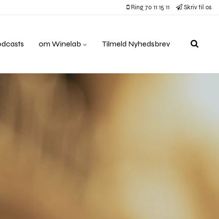
Ring 70 11 15 11
Skriv til os
odcasts
om Winelab
Tilmeld Nyhedsbrev