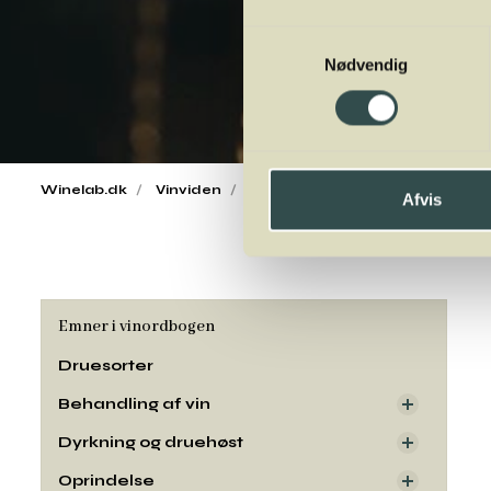
Samtykkevalg
Nødvendig
Winelab.dk
Vinviden
vinordbog
Druesorter
Car
Afvis
Emner i vinordbogen
Druesorter
Behandling af vin
Dyrkning og druehøst
Oprindelse