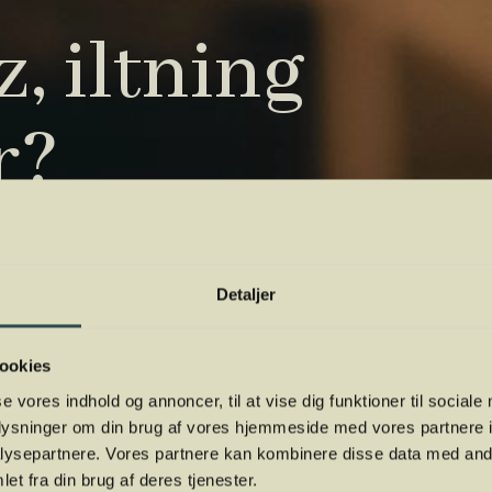
, iltning
r?
tryk. Vi har samlet de vigtigste i vores
 orientere dig.
Detaljer
ookies
se vores indhold og annoncer, til at vise dig funktioner til sociale
oplysninger om din brug af vores hjemmeside med vores partnere i
ysepartnere. Vores partnere kan kombinere disse data med andr
et fra din brug af deres tjenester.