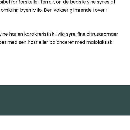
l for forskelle i terroir, og de bedste vine synes at
 omkring byen Milo. Den vokser glimrende i over 1
e har en karakteristisk livlig syre, fine citrusaromaer
pet med sen høst eller balanceret med malolaktisk
ia Google Maps
Rul