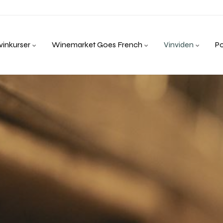
inkurser
Winemarket Goes French
Vinviden
P