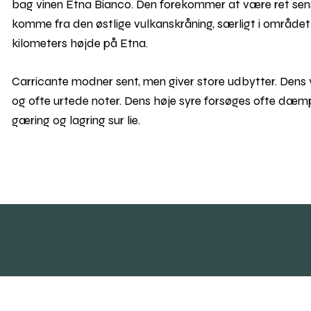
bag vinen Etna Bianco. Den forekommer at være ret sensibe
komme fra den østlige vulkanskråning, særligt i området
kilometers højde på Etna.
Carricante modner sent, men giver store udbytter. Dens vin
og ofte urtede noter. Dens høje syre forsøges ofte dæm
gæring og lagring sur lie.
Skal vi følges?
Find vej v