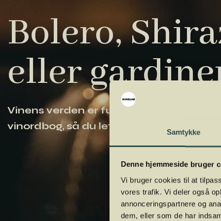
Bolero, Shiraz
eller gardine
Vinens verden er fuld af komplicerede ud
vinordbog, så du lettere kan navigere og
Samtykke
Denne hjemmeside bruger c
Vi bruger cookies til at tilpas
vores trafik. Vi deler også 
annonceringspartnere og anal
dem, eller som de har indsaml