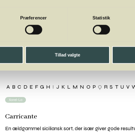
Præferencer
Statistik
ricante
Tillad valgte
A
B
C
D
E
F
G
H
I
J
K
L
M
N
O
P
Q
R
S
T
U
V
Xarel-Lo
Carricante
En ældgammel siciliansk sort, der især giver gode resul