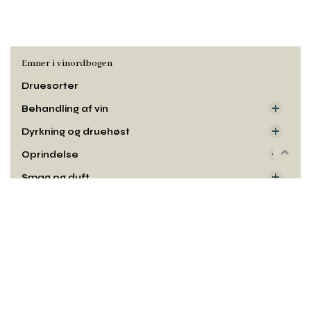
Emner i vinordbogen
Druesorter
Behandling af vin
Dyrkning og druehøst
Oprindelse
Rul
til
Smag og duft
toppe
Udseende