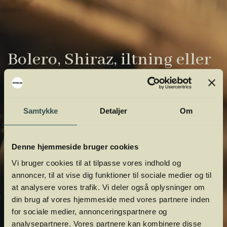
Bolero, Shiraz, iltning eller
gardiner?
Vinens verden er fuld af komplicerede
Samtykke
Detaljer
Om
udtryk. Vi har samlet de vigtigste i vores
vinordbog, så du lettere kan navigere og
orientere dig.
Denne hjemmeside bruger cookies
Vi bruger cookies til at tilpasse vores indhold og
annoncer, til at vise dig funktioner til sociale medier og til
at analysere vores trafik. Vi deler også oplysninger om
din brug af vores hjemmeside med vores partnere inden
for sociale medier, annonceringspartnere og
analysepartnere. Vores partnere kan kombinere disse