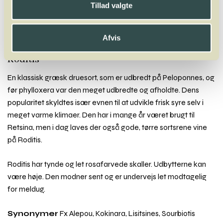
Tillad valgte
Rabigato
Raboso
Refosco
Regent
Ribolla Gialla
Riesling
Roditis
Rondinella
Rondo
Rossignola
Roter Veltliner
Rotgipfler
Rousanne
Rubin
Ruchè
Ruen
Rufete
Afvis
Roditis
En klassisk græsk druesort, som er udbredt på Peloponnes, og
før phylloxera var den meget udbredte og afholdte. Dens
popularitet skyldtes især evnen til at udvikle frisk syre selv i
meget varme klimaer. Den har i mange år været brugt til
Retsina, men i dag laves der også gode, tørre sortsrene vine
på Roditis.
Roditis har tynde og let rosafarvede skaller. Udbytterne kan
være høje. Den modner sent og er undervejs let modtagelig
for meldug.
Synonymer
Fx Alepou, Kokinara, Lisitsines, Sourbiotis