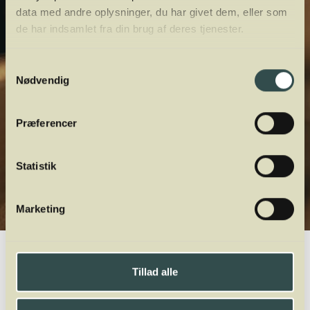
data med andre oplysninger, du har givet dem, eller som
de har indsamlet fra din brug af deres tjenester.
Samtykkevalg
Nødvendig
Præferencer
Statistik
Marketing
Winelab.dk
Vinviden
vinordbog
Druesorter
Roditis
Tillad alle
A
B
C
D
E
F
G
H
I
J
K
L
M
N
O
P
Q
R
S
T
U
V
W
X
Y
Z