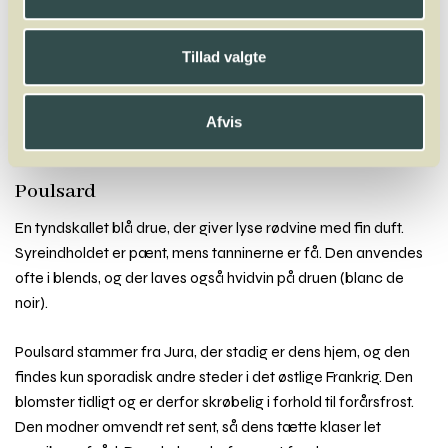
A
B
C
D
E
F
G
H
I
J
K
L
M
N
O
P
Q
R
S
T
U
V
W
X
Y
Z
Tillad valgte
Acolon
Agiortiko
Aglianico
Aïdani
Airén
Alfrocheiro
Alicante Bouschet
Aligoté
Altesse
Alvarinho
Andre Druer
Afvis
Antão Vaz
Arinto
Arneis
Arrufiac
Assyrtiko
Auxerrois
Avesso
Poulsard
En tyndskallet blå drue, der giver lyse rødvine med fin duft.
Syreindholdet er pænt, mens tanninerne er få. Den anvendes
ofte i blends, og der laves også hvidvin på druen (blanc de
noir).
Poulsard stammer fra Jura, der stadig er dens hjem, og den
findes kun sporadisk andre steder i det østlige Frankrig. Den
blomster tidligt og er derfor skrøbelig i forhold til forårsfrost.
Den modner omvendt ret sent, så dens tætte klaser let