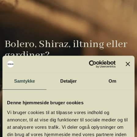
Bolero, Shiraz, iltning eller
gardiner?
Vinens verden er fuld af komplicerede
udtryk. Vi har samlet de vigtigste i vores
Samtykke
Detaljer
Om
vinordbog, så du lettere kan navigere og
orientere dig.
Denne hjemmeside bruger cookies
Vi bruger cookies til at tilpasse vores indhold og
annoncer, til at vise dig funktioner til sociale medier og til
at analysere vores trafik. Vi deler også oplysninger om
din brug af vores hjemmeside med vores partnere inden