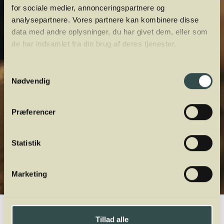
for sociale medier, annonceringspartnere og
analysepartnere. Vores partnere kan kombinere disse
data med andre oplysninger, du har givet dem, eller som
de har indsamlet fra din brug af deres tjenester.
Samtykkevalg
Nødvendig
Præferencer
Statistik
Marketing
Winelab.dk
Vinviden
vinordbog
Druesorter
Poulsard
Tillad alle