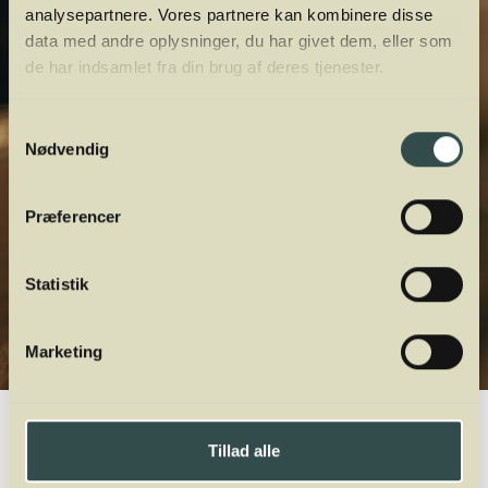
analysepartnere. Vores partnere kan kombinere disse
data med andre oplysninger, du har givet dem, eller som
de har indsamlet fra din brug af deres tjenester.
Samtykkevalg
Nødvendig
Præferencer
Statistik
Marketing
Winelab.dk
Vinviden
vinordbog
Druesorter
Poulsard
Tillad alle
A
B
C
D
E
F
G
H
I
J
K
L
M
N
O
P
Q
R
S
T
U
V
W
X