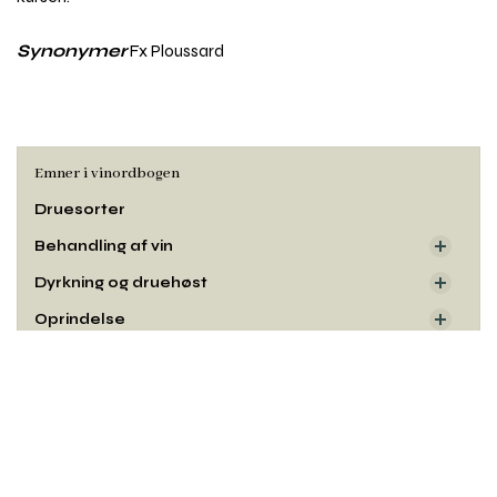
Synonymer
Fx Ploussard
Emner i vinordbogen
Druesorter
Behandling af vin
Dyrkning og druehøst
Oprindelse
Smag og duft
Rul
til
Udseende
toppe