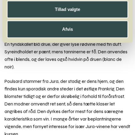
Y
Z
Tillad valgte
Zierfandler
Zweigelt
Afvis
Poulsard
En tyndskallet blå drue, der giver lyse rødvine med fin duft.
Syreindholdet er pænt, mens tanninerne er få. Den anvendes
ofte i blends, og der laves også hvidvin på druen (blanc de
noir).
Poulsard stammer fra Jura, der stadig er dens hjem, og den
findes kun sporadisk andre steder i det østlige Frankrig. Den
blomster tidligt og er derfor skrøbelig i forhold til forårsfrost.
Den modner omvendt ret sent, så dens tætte klaser let
angribes af råd. Den dyrkes derfor mest for dens særegne
karakteristika som vin. I mange årtier var beplantningerne
vigende, men fornyet interesse for især Jura-vinene har vendt
kursen.