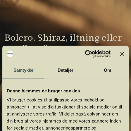
Bolero, Shiraz, iltning eller
gardiner?
Vinens verden er fuld af komplicerede
Samtykke
Detaljer
Om
udtryk. Vi har samlet de vigtigste i vores
vinordbog, så du lettere kan navigere og
orientere dig.
Denne hjemmeside bruger cookies
Vi bruger cookies til at tilpasse vores indhold og
annoncer, til at vise dig funktioner til sociale medier og til
at analysere vores trafik. Vi deler også oplysninger om
din brug af vores hjemmeside med vores partnere inden
for sociale medier, annonceringspartnere og