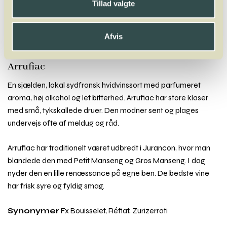
Tillad valgte
Acolon
Agiortiko
Aglianico
Aïdani
Airén
Alfrocheiro
Alicante Bouschet
Aligoté
Altesse
Alvarinho
Andre Druer
Antão Vaz
Arinto
Arneis
Arrufiac
Assyrtiko
Auxerrois
Afvis
Avesso
Arrufiac
En sjælden, lokal sydfransk hvidvinssort med parfumeret
aroma, høj alkohol og let bitterhed. Arrufiac har store klaser
med små, tykskallede druer. Den modner sent og plages
undervejs ofte af meldug og råd.
Arrufiac har traditionelt været udbredt i Jurancon, hvor man
blandede den med Petit Manseng og Gros Manseng. I dag
nyder den en lille renæssance på egne ben. De bedste vine
har frisk syre og fyldig smag.
Synonymer
Fx Bouisselet, Réfiat, Zurizerrati