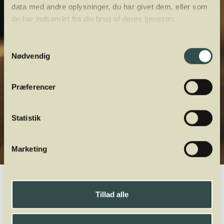
data med andre oplysninger, du har givet dem, eller som
de har indsamlet fra din brug af deres tjenester.
Samtykkevalg
Nødvendig
Præferencer
Statistik
Marketing
Winelab.dk
Vinviden
vinordbog
Druesorter
Arrufiac
Tillad alle
A
B
C
D
E
F
G
H
I
J
K
L
M
N
O
P
Q
R
S
T
U
V
W
X
Y
Z