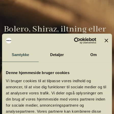
Bolero, Shiraz, iltning eller
gardiner?
Vinens verden er fuld af komplicerede
Samtykke
Detaljer
Om
udtryk. Vi har samlet de vigtigste i vores
vinordbog, så du lettere kan navigere og
orientere dig.
Denne hjemmeside bruger cookies
Vi bruger cookies til at tilpasse vores indhold og
annoncer, til at vise dig funktioner til sociale medier og til
at analysere vores trafik. Vi deler også oplysninger om
din brug af vores hjemmeside med vores partnere inden
for sociale medier, annonceringspartnere og
analysepartnere. Vores partnere kan kombinere disse