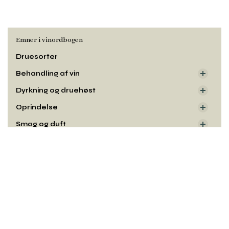
Emner i vinordbogen
Druesorter
Behandling af vin
Dyrkning og druehøst
Oprindelse
Smag og duft
Udseende
Rul
til
toppe