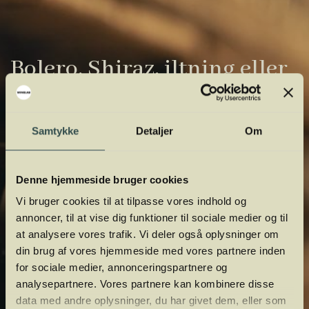
Bolero, Shiraz, iltning eller
gardiner?
Vinens verden er fuld af komplicerede
Samtykke
Detaljer
Om
udtryk. Vi har samlet de vigtigste i vores
vinordbog, så du lettere kan navigere og
Denne hjemmeside bruger cookies
orientere dig.
Vi bruger cookies til at tilpasse vores indhold og
annoncer, til at vise dig funktioner til sociale medier og til
at analysere vores trafik. Vi deler også oplysninger om
din brug af vores hjemmeside med vores partnere inden
for sociale medier, annonceringspartnere og
analysepartnere. Vores partnere kan kombinere disse
data med andre oplysninger, du har givet dem, eller som