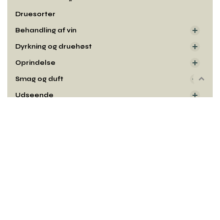
Druesorter
Behandling af vin
Dyrkning og druehøst
Oprindelse
Smag og duft
Rul
til
Udseende
toppe
Kontakt
Copyright© og udgiver: