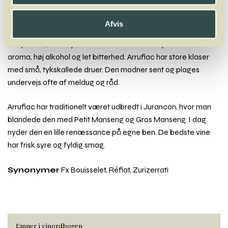
Ortega
Oseleta
Afvis
Arrufiac
En sjælden, lokal sydfransk hvidvinssort med parfumeret
aroma, høj alkohol og let bitterhed. Arrufiac har store klaser
med små, tykskallede druer. Den modner sent og plages
undervejs ofte af meldug og råd.
Arrufiac har traditionelt været udbredt i Jurancon, hvor man
blandede den med Petit Manseng og Gros Manseng. I dag
nyder den en lille renæssance på egne ben. De bedste vine
har frisk syre og fyldig smag.
Synonymer
Fx Bouisselet, Réfiat, Zurizerrati
Emner i vinordbogen