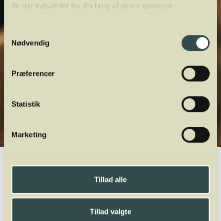
de har indsamlet fra din brug af deres tjenester.
Samtykkevalg
Nødvendig
Præferencer
Statistik
Marketing
Winelab.dk
Vinviden
vinordbog
Druesorter
Arrufiac
Tillad alle
A
B
C
D
E
F
G
H
I
J
K
L
M
N
O
P
Q
R
S
T
U
V
W
X
Y
Z
Tillad valgte