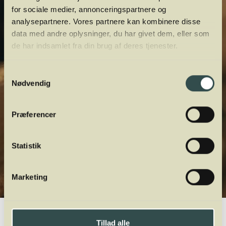
for sociale medier, annonceringspartnere og
analysepartnere. Vores partnere kan kombinere disse
data med andre oplysninger, du har givet dem, eller som
de har indsamlet fra din brug af deres tjenester.
Samtykkevalg
Nødvendig
Præferencer
Statistik
Marketing
Winelab.dk
Vinviden
vinordbog
Druesorter
Vermentino
Tillad alle