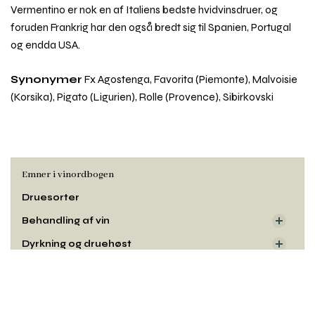
Vermentino er nok en af Italiens bedste hvidvinsdruer, og
foruden Frankrig har den også bredt sig til Spanien, Portugal
og endda USA.
Synonymer
Fx Agostenga, Favorita (Piemonte), Malvoisie
(Korsika), Pigato (Ligurien), Rolle (Provence), Sibirkovski
Emner i vinordbogen
Druesorter
Behandling af vin
Dyrkning og druehøst
Oprindelse
Rul
til
Smag og duft
toppe
Udseende