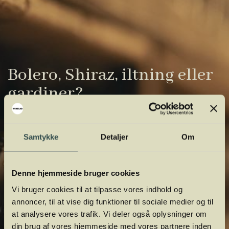
Bolero, Shiraz, iltning eller
gardiner?
Vinens verden er fuld af komplicerede
udtryk. Vi har samlet de vigtigste i vores
Samtykke
Detaljer
Om
vinordbog, så du lettere kan navigere og
orientere dig.
Denne hjemmeside bruger cookies
Vi bruger cookies til at tilpasse vores indhold og
annoncer, til at vise dig funktioner til sociale medier og til
at analysere vores trafik. Vi deler også oplysninger om
din brug af vores hjemmeside med vores partnere inden