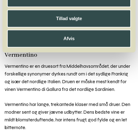
A
B
C
D
E
F
G
H
I
J
K
L
M
N
O
P
Q
R
S
T
U
V
W
X
Tillad valgte
Y
Z
Nebbiolo
Negrara
Negroamaro
Nerello Mascalese
Nero D’Avola
Afvis
Neuburger
Vermentino
Vermentino er en druesort fra Middelhavsområdet, der under
forskellige synonymer dyrkes rundt om i det sydlige Frankrig
og især det nordlige Italien. Druen er måske mest kendt for
vinen Vermentino di Gallura fra det nordlige Sardinien.
Vermentino har lange, trekantede klaser med små druer. Den
modner sent og giver jævne udbytter. Dens bedste vine er
mildt blomsterduftende, har intens frugt, god fylde og en let
bitternote.