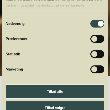
de har indsamlet fra din brug af deres tjenester.
Samtykkevalg
Nødvendig
Præferencer
Statistik
Marketing
Winelab.dk
Vinviden
vinordbog
Druesorter
Siegerrebe
Tillad alle
A
B
C
D
E
F
G
H
I
J
K
L
M
N
O
P
Q
R
S
T
U
V
W
X
Y
Z
Tillad valgte