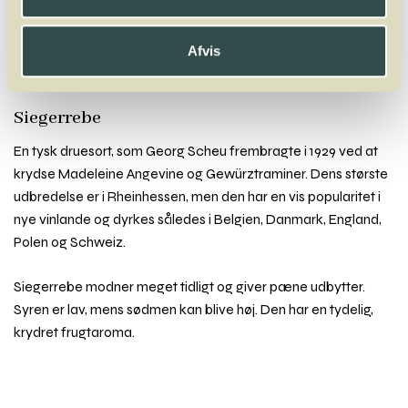
Macabeo
Malbec
Malvasia
Mammolo
Mandilaria
Manto Negro
Marsanne
Marselan
Mauzac
Melon
Mencia
Afvis
Merlot
Molinara
Mondeuse
Montepulciano
Mourvèdre
Muscadelle
Muscardin
Muscaris
Muscat
Müller-Thurgau
Siegerrebe
En tysk druesort, som Georg Scheu frembragte i 1929 ved at
krydse Madeleine Angevine og Gewürztraminer. Dens største
udbredelse er i Rheinhessen, men den har en vis popularitet i
nye vinlande og dyrkes således i Belgien, Danmark, England,
Polen og Schweiz.
Siegerrebe modner meget tidligt og giver pæne udbytter.
Syren er lav, mens sødmen kan blive høj. Den har en tydelig,
krydret frugtaroma.