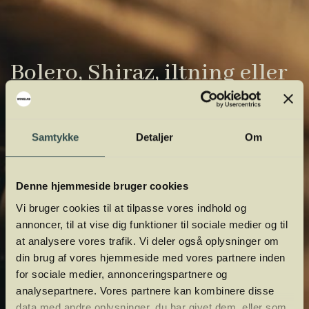
Bolero, Shiraz, iltning eller
gardiner?
Vinens verden er fuld af komplicerede
Samtykke
Detaljer
Om
udtryk. Vi har samlet de vigtigste i vores
vinordbog, så du lettere kan navigere og
Denne hjemmeside bruger cookies
orientere dig.
Vi bruger cookies til at tilpasse vores indhold og
annoncer, til at vise dig funktioner til sociale medier og til
at analysere vores trafik. Vi deler også oplysninger om
din brug af vores hjemmeside med vores partnere inden
for sociale medier, annonceringspartnere og
analysepartnere. Vores partnere kan kombinere disse
data med andre oplysninger, du har givet dem, eller som