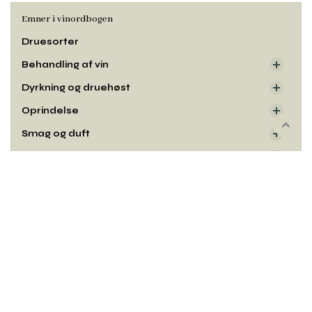
Emner i vinordbogen
Druesorter
Behandling af vin
Dyrkning og druehøst
Oprindelse
Rul
Smag og duft
til
Udseende
toppe
Kontakt