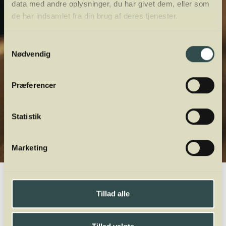
data med andre oplysninger, du har givet dem, eller som
de har indsamlet fra din brug af deres tjenester.
Samtykkevalg
Nødvendig
Præferencer
Statistik
Marketing
Winelab.dk
Vinviden
vinordbog
Druesorter
Raboso
Tillad alle
A
B
C
D
E
F
G
H
I
J
K
L
M
N
O
P
Q
R
S
T
U
V
W
X
Y
Z