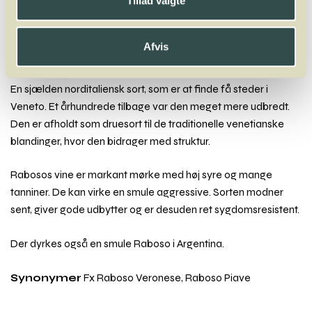
Tillad valgte
Nebbiolo
Negrara
Negroamaro
Nerello Mascalese
Nero D’Avola
Neuburger
Afvis
Raboso
En sjælden norditaliensk sort, som er at finde få steder i
Veneto. Et århundrede tilbage var den meget mere udbredt.
Den er afholdt som druesort til de traditionelle venetianske
blandinger, hvor den bidrager med struktur.
Rabosos vine er markant mørke med høj syre og mange
tanniner. De kan virke en smule aggressive. Sorten modner
sent, giver gode udbytter og er desuden ret sygdomsresistent.
Der dyrkes også en smule Raboso i Argentina.
Synonymer
Fx Raboso Veronese, Raboso Piave