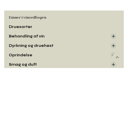
Emner i vinordbogen
Druesorter
Behandling af vin
Dyrkning og druehøst
Oprindelse
Rul
Smag og duft
til
toppe
Udseende