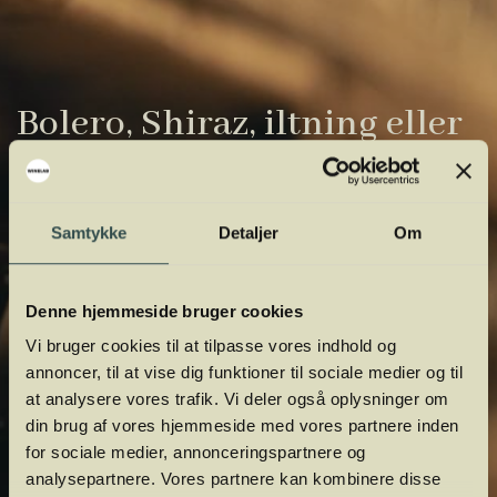
Bolero, Shiraz, iltning eller
gardiner?
Vinens verden er fuld af komplicerede
Samtykke
Detaljer
Om
udtryk. Vi har samlet de vigtigste i vores
vinordbog, så du lettere kan navigere og
Denne hjemmeside bruger cookies
orientere dig.
Vi bruger cookies til at tilpasse vores indhold og
annoncer, til at vise dig funktioner til sociale medier og til
at analysere vores trafik. Vi deler også oplysninger om
din brug af vores hjemmeside med vores partnere inden
for sociale medier, annonceringspartnere og
analysepartnere. Vores partnere kan kombinere disse