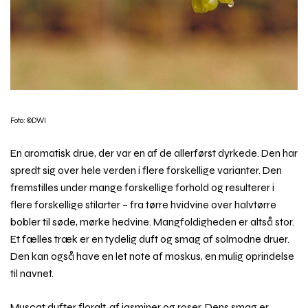
Foto: ©DWI
En aromatisk drue, der var en af de allerførst dyrkede. Den har
spredt sig over hele verden i flere forskellige varianter. Den
fremstilles under mange forskellige forhold og resulterer i
flere forskellige stilarter – fra tørre hvidvine over halvtørre
bobler til søde, mørke hedvine. Mangfoldigheden er altså stor.
Et fælles træk er en tydelig duft og smag af solmodne druer.
Den kan også have en let note af moskus, en mulig oprindelse
til navnet.
Muscat dufter floralt, af jasminer og roser. Dens smag er