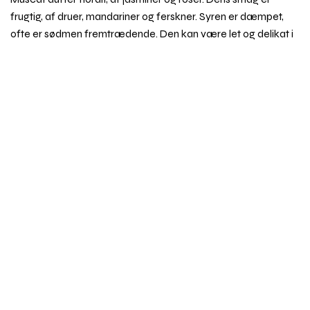
frugtig, af druer, mandariner og ferskner. Syren er dæmpet,
ofte er sødmen fremtrædende. Den kan være let og delikat i
tørre vine fra Alsace, pikant og parfumeret i de let søde
Rul
mousserende vine fra Asti, eller fed, sød og eksotisk krydret i
til
Beaumes de Venise og Rivesaltes.
toppe
Muscat er af græsk oprindelse og blev udbredt til hele Europa
af romerne. Dens genetiske variation er stor, og reelt er der
tale om et væld af sorter, hvoraf de mest udbredte er: Muscat
Blanc a Petits Grains, der ofte regnes for den fineste, Muscat
d’Alexandrie, den bedste til søde vine, og Muscat Ottonel, en
moderne frembringelse, der vokser bedre i køligere klimaer.
Imidlertid skelner man ikke altid skarpt mellem dem, og visse
steder kan de være plantet sammen.
Synonymer
Fx Moscato, Moscatel, Muskadel, Muskateller,
Muskotály