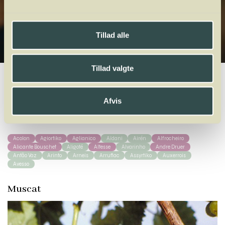
Tillad alle
Tillad valgte
Winelab.dk
Vinviden
vinordbog
Druesorter
Muscat
Afvis
A
B
C
D
E
F
G
H
I
J
K
L
M
N
O
P
Q
R
S
T
U
V
W
X
Y
Z
Acolon
Agiortiko
Aglianico
Aïdani
Airén
Alfrocheiro
Alicante Bouschet
Aligoté
Altesse
Alvarinho
Andre Druer
Antão Vaz
Arinto
Arneis
Arrufiac
Assyrtiko
Auxerrois
Avesso
Muscat