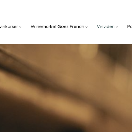
inkurser
Winemarket Goes French
Vinviden
P