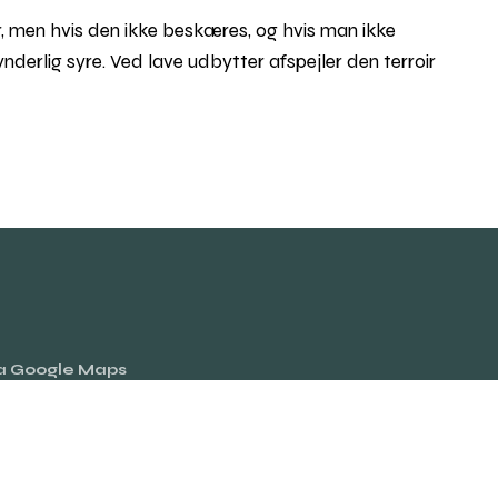
, men hvis den ikke beskæres, og hvis man ikke
nderlig syre. Ved lave udbytter afspejler den terroir
ia Google Maps
Rul
til
toppe