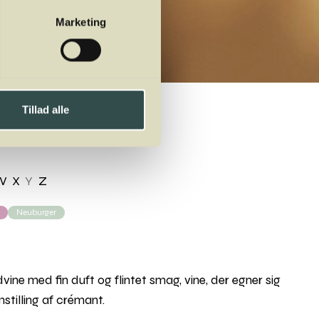
Marketing
Tillad alle
W
X
Y
Z
Neuburger
idvine med fin duft og flintet smag, vine, der egner sig
mstilling af crémant.