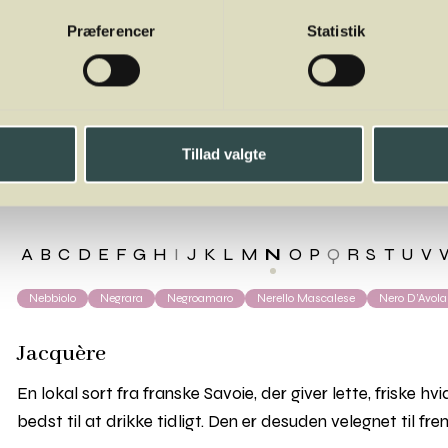
Præferencer
Statistik
cquère
Tillad valgte
A
B
C
D
E
F
G
H
I
J
K
L
M
N
O
P
Q
R
S
T
U
V
Nebbiolo
Negrara
Negroamaro
Nerello Mascalese
Nero D’Avola
Jacquère
En lokal sort fra franske Savoie, der giver lette, friske hv
bedst til at drikke tidligt. Den er desuden velegnet til fre