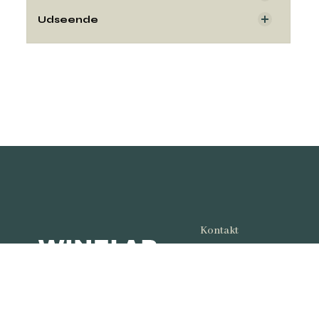
Udseende
Kontakt
Copyright© og udgiver:
Winelab Academy
· 201
Kalkværksvej 5, 19. sal,