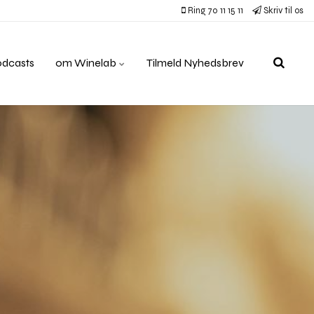
Ring 70 11 15 11
Skriv til os
odcasts
om Winelab
Tilmeld Nyhedsbrev