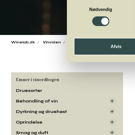
Samtykkevalg
Nødvendig
Winelab.dk
Vinviden
vinordbog
Druesorter
Ja
Afvis
Emner i vinordbogen
Druesorter
Behandling af vin
Dyrkning og druehøst
Oprindelse
Smag og duft