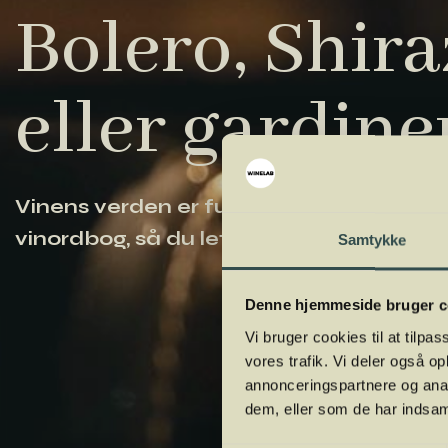
Bolero, Shiraz
eller gardine
Vinens verden er fuld af komplicerede ud
vinordbog, så du lettere kan navigere og
Samtykke
Denne hjemmeside bruger c
Vi bruger cookies til at tilpas
vores trafik. Vi deler også 
annonceringspartnere og anal
dem, eller som de har indsaml