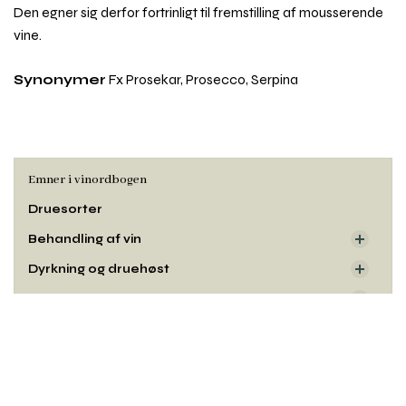
Den egner sig derfor fortrinligt til fremstilling af mousserende
vine.
Synonymer
Fx Prosekar, Prosecco, Serpina
Emner i vinordbogen
Druesorter
Behandling af vin
Dyrkning og druehøst
Oprindelse
Rul
Smag og duft
til
toppe
Udseende