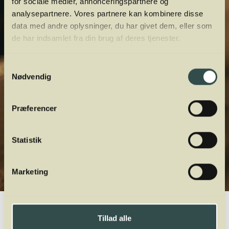
for sociale medier, annonceringspartnere og
analysepartnere. Vores partnere kan kombinere disse
data med andre oplysninger, du har givet dem, eller som
de har indsamlet fra din brug af deres tjenester.
Samtykkevalg
Nødvendig
Præferencer
Statistik
Marketing
Winelab.dk
Vinviden
vinordbog
Druesorter
Glera
Tillad alle