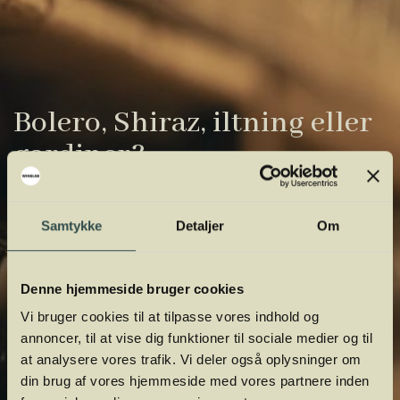
Bolero, Shiraz, iltning eller
gardiner?
Vinens verden er fuld af komplicerede
udtryk. Vi har samlet de vigtigste i vores
Samtykke
Detaljer
Om
vinordbog, så du lettere kan navigere og
orientere dig.
Denne hjemmeside bruger cookies
Vi bruger cookies til at tilpasse vores indhold og
annoncer, til at vise dig funktioner til sociale medier og til
at analysere vores trafik. Vi deler også oplysninger om
din brug af vores hjemmeside med vores partnere inden