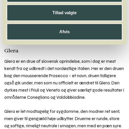
A
B
C
D
E
F
G
H
I
J
K
L
M
N
O
P
Q
R
S
T
U
V
W
X
Y
Z
Tillad valgte
Macabeo
Malbec
Malvasia
Mammolo
Mandilaria
Manto Negro
Marsanne
Marselan
Mauzac
Melon
Mencia
Afvis
Merlot
Molinara
Mondeuse
Montepulciano
Mourvèdre
Muscadelle
Muscardin
Muscaris
Muscat
Müller-Thurgau
Glera
Glera er en drue af slovensk oprindelse, som i dag er mest
kendt fra og udbredt i det nordøstlige Italien. Her er den druen
bag den mousserende Prosecco – et navn, druen tidligere
også gik under, men som nu officielt er ændret til Glera. Den
dyrkes mest i Friuli og Veneto og giver særligt gode resultater i
områderne Conegliano og Valdobbiadine.
Glera er let modtagelig for sygdomme, den modner ret sent,
men giver til gengæld høje udbytter. Druerne er runde, store
og saftige, rimeligt neutrale i smagen, men med en pæn syre.