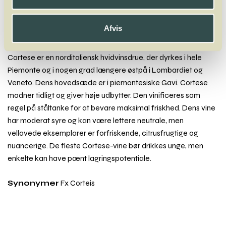
Nebbiolo
Negrara
Negroamaro
Nerello Mascalese
Nero D’Avola
Neuburger
Afvis
Cortese
Cortese er en norditaliensk hvidvinsdrue, der dyrkes i hele
Piemonte og i nogen grad længere østpå i Lombardiet og
Veneto. Dens hovedsæde er i piemontesiske Gavi. Cortese
modner tidligt og giver høje udbytter. Den vinificeres som
regel på ståltanke for at bevare maksimal friskhed. Dens vine
har moderat syre og kan være lettere neutrale, men
vellavede eksemplarer er forfriskende, citrusfrugtige og
nuancerige. De fleste Cortese-vine bør drikkes unge, men
enkelte kan have pænt lagringspotentiale.
Synonymer
Fx Corteis