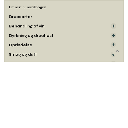
Emner i vinordbogen
Druesorter
Behandling af vin
Dyrkning og druehøst
Oprindelse
Rul
Smag og duft
til
Udseende
toppe
Kontakt