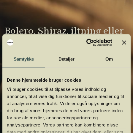
Bolero, Shiraz, iltning eller
gardiner?
Vinens verden er fuld af komplicerede
Samtykke
Detaljer
Om
udtryk. Vi har samlet de vigtigste i vores
vinordbog, så du lettere kan navigere og
Denne hjemmeside bruger cookies
orientere dig.
Vi bruger cookies til at tilpasse vores indhold og
annoncer, til at vise dig funktioner til sociale medier og til
at analysere vores trafik. Vi deler også oplysninger om
din brug af vores hjemmeside med vores partnere inden
for sociale medier, annonceringspartnere og
analysepartnere. Vores partnere kan kombinere disse
data med andre oplysninger, du har givet dem, eller som