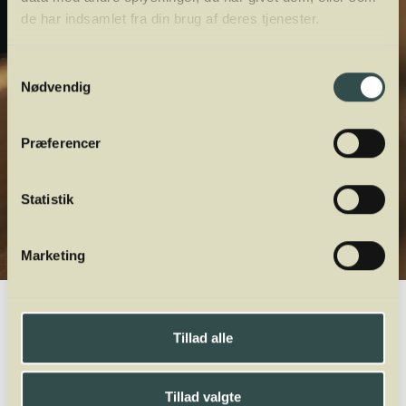
de har indsamlet fra din brug af deres tjenester.
Samtykkevalg
Nødvendig
Præferencer
Statistik
Marketing
Winelab.dk
Vinviden
vinordbog
Druesorter
Cortese
Tillad alle
A
B
C
D
E
F
G
H
I
J
K
L
M
N
O
P
Q
R
S
T
U
V
W
X
Y
Z
Tillad valgte