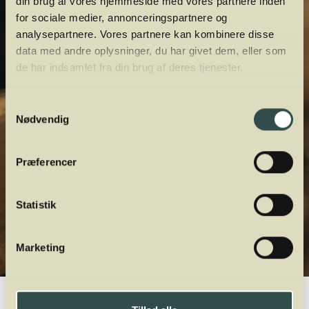
din brug af vores hjemmeside med vores partnere inden
for sociale medier, annonceringspartnere og
analysepartnere. Vores partnere kan kombinere disse
data med andre oplysninger, du har givet dem, eller som
de har indsamlet fra din brug af deres tjenester.
Samtykkevalg
Nødvendig
Præferencer
Statistik
Marketing
Winelab.dk
Vinviden
vinordbog
Druesorter
Altesse