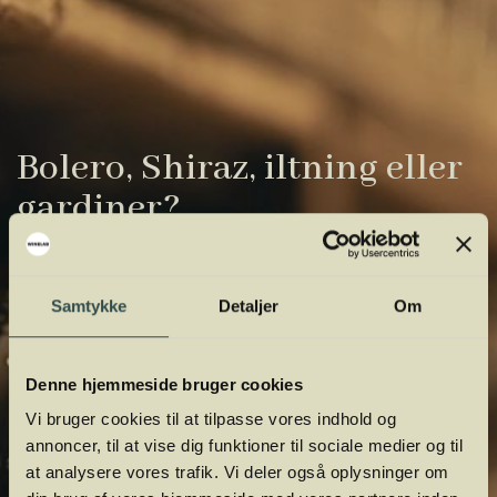
Bolero, Shiraz, iltning eller
gardiner?
Vinens verden er fuld af komplicerede
udtryk. Vi har samlet de vigtigste i vores
Samtykke
Detaljer
Om
vinordbog, så du lettere kan navigere og
orientere dig.
Denne hjemmeside bruger cookies
Vi bruger cookies til at tilpasse vores indhold og
annoncer, til at vise dig funktioner til sociale medier og til
at analysere vores trafik. Vi deler også oplysninger om