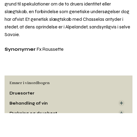
grund til spekulationer om de to druers identitet eller
slægtskab, en forbindelse som genetiske undersøgelser dog
har afvist. Et genetisk slægtskab med Chasselas antyder i
stedet, at dens oprindelse er i Alpelandet, sandsynligvis i selve
Savoie.
Synonymer
Fx Roussette
Emner i vinordbogen
Druesorter
Behandling af vin
Dyrkning og druehøst
Rul
Oprindelse
til
Smag og duft
toppe