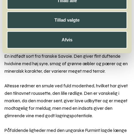
Tillad alle
A
B
C
D
E
F
G
H
I
J
K
L
M
N
O
P
Q
R
S
T
U
V
W
X
Y
Z
Tillad valgte
Bacchus
Baga
Barbera
Bical
Blauburger
Blauer Wildbacher
Blaufränkisch
Blütenmuskateller
Boal
Bolero
Bonarda
Afvis
Bourboulenc
Brachetto
En indfødt sort fra franske Savoie. Den giver fint duftende
hvidvine med høj syre, smag af grønne æbler og pærer og en
mineralsk karakter, der varierer meget med terroir.
Altesse rødmer en smule ved fuld modenhed, hvilket har givet
den tilnavnet roussette, den lille rødlige. Den er vanskelig i
marken, da den modner sent, giver lave udbytter og er meget
modtagelig for meldug, men med en indsats giver den
glimrende vine med godt lagringspotentiale.
Påfaldende ligheder med den ungarske Furmint lagde længe