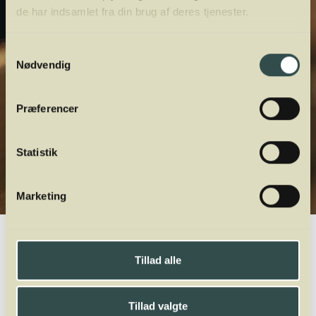
de har indsamlet fra din brug af deres tjenester.
Samtykkevalg
Nødvendig
Præferencer
Statistik
Marketing
Winelab.dk
Vinviden
vinordbog
Druesorter
Aïdani
Tillad alle
A
B
C
D
E
F
G
H
I
J
K
L
M
N
O
P
Q
R
S
T
U
V
W
X
Y
Z
Tillad valgte