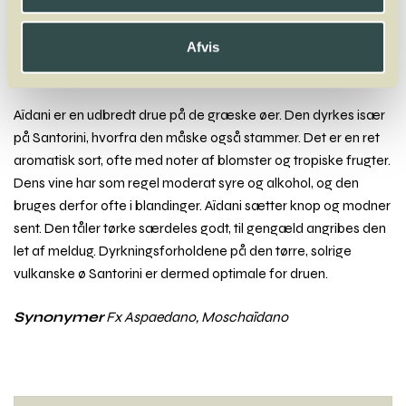
Bacchus
Baga
Barbera
Bical
Blauburger
Blauer Wildbacher
Blaufränkisch
Blütenmuskateller
Boal
Bolero
Bonarda
Bourboulenc
Brachetto
Afvis
Aïdani
Aïdani er en udbredt drue på de græske øer. Den dyrkes især
på Santorini, hvorfra den måske også stammer. Det er en ret
aromatisk sort, ofte med noter af blomster og tropiske frugter.
Dens vine har som regel moderat syre og alkohol, og den
bruges derfor ofte i blandinger. Aïdani sætter knop og modner
sent. Den tåler tørke særdeles godt, til gengæld angribes den
let af meldug. Dyrkningsforholdene på den tørre, solrige
vulkanske ø Santorini er dermed optimale for druen.
Synonymer
Fx Aspaedano, Moschaïdano