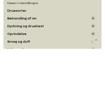
Emner i vinordbogen
Druesorter
Behandling af vin
Dyrkning og druehøst
Oprindelse
Smag og duft
Rul
til
Udseende
toppe
Kontakt