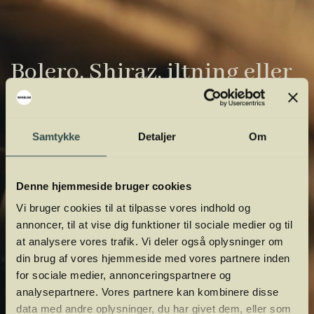
Bolero, Shiraz, iltning eller
gardiner?
Vinens verden er fuld af komplicerede
Samtykke
Detaljer
Om
udtryk. Vi har samlet de vigtigste i vores
vinordbog, så du lettere kan navigere og
Denne hjemmeside bruger cookies
orientere dig.
Vi bruger cookies til at tilpasse vores indhold og
annoncer, til at vise dig funktioner til sociale medier og til
at analysere vores trafik. Vi deler også oplysninger om
din brug af vores hjemmeside med vores partnere inden
for sociale medier, annonceringspartnere og
analysepartnere. Vores partnere kan kombinere disse
data med andre oplysninger, du har givet dem, eller som