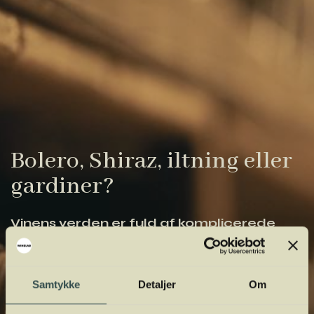
Bolero, Shiraz, iltning eller
gardiner?
Vinens verden er fuld af komplicerede
udtryk. Vi har samlet de vigtigste i vores
vinordbog, så du lettere kan navigere og
orientere dig.
Samtykke
Detaljer
Om