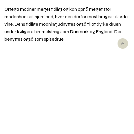
Ortega modner meget tidligt og kan opnå meget stor
modenhed i sit hjemland, hvor den derfor mest bruges til søde
vine. Dens tidlige modning udnyttes også til at dyrke druen
under køligere himmelstrøg som Danmark og England. Den
benyttes også som spisedrue.
Rul
til
toppe
Emner i vinordbogen
Druesorter
Behandling af vin
Dyrkning og druehøst
Oprindelse
Smag og duft
Udseende