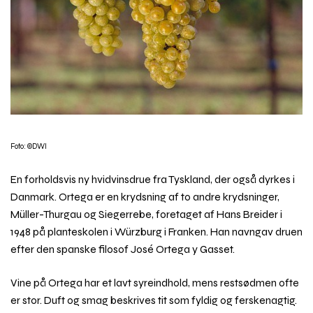
Foto: ©DWI
En forholdsvis ny hvidvinsdrue fra Tyskland, der også dyrkes i
Danmark. Ortega er en krydsning af to andre krydsninger,
Müller-Thurgau og Siegerrebe, foretaget af Hans Breider i
1948 på planteskolen i Würzburg i Franken. Han navngav druen
efter den spanske filosof José Ortega y Gasset.
Vine på Ortega har et lavt syreindhold, mens restsødmen ofte
er stor. Duft og smag beskrives tit som fyldig og ferskenagtig.