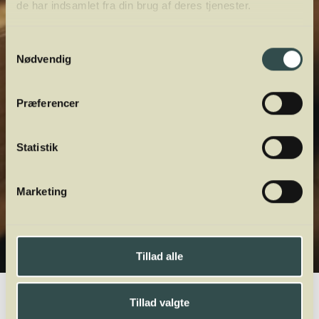
de har indsamlet fra din brug af deres tjenester.
Samtykkevalg
Nødvendig
Præferencer
Statistik
Marketing
Tillad alle
Winelab.dk
Vinviden
vinordbog
Druesorter
Tillad valgte
Müller-Thurgau