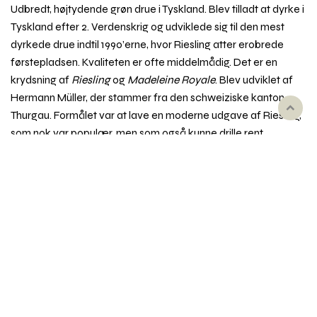
Udbredt, højtydende grøn drue i Tyskland. Blev tilladt at dyrke i
Tyskland efter 2. Verdenskrig og udviklede sig til den mest
dyrkede drue indtil 1990’erne, hvor Riesling atter erobrede
førstepladsen. Kvaliteten er ofte middelmådig. Det er en
krydsning af
Riesling
og
Madeleine Royale
. Blev udviklet af
Hermann Müller, der stammer fra den schweiziske kanton
Rul
Thurgau. Formålet var at lave en moderne udgave af Riesling,
til
som nok var populær, men som også kunne drille rent
toppe
dyrkningsmæssigt. Derfor skulle druen tilføres mere stabilitet,
som man kender det fra Silvaner, der er lettere at dyrke og
samtidig modner tidligere – inden efterårets regn sætter ind.
Vinene kan have et strejf af noget fersken i duften og og kan
være medicinsk i smagen. Dyrkes udover i Tyskland primært i
Schweiz, Italien, Østeuropa og i England.
Synonym
: Rivaner (Luxemburg), Riesling-Sylvaner (New
Zealand, Schweiz), Rizlingszilvani (Ungarn)