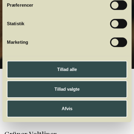
Præferencer
Statistik
Marketing
Tillad alle
Winelab.dk
Vinviden
vinordbog
Druesorter
Grüner Veltliner
Tillad valgte
A
B
C
D
E
F
G
H
I
J
K
L
M
N
O
P
Q
R
S
T
U
V
W
X
Y
Z
Afvis
Xarel-Lo