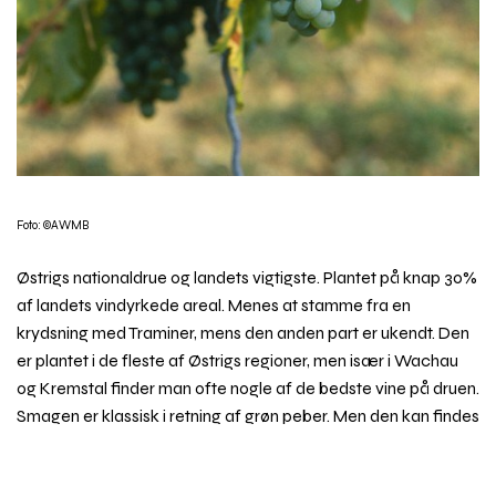
Foto: ©AWMB
Østrigs nationaldrue og landets vigtigste. Plantet på knap 30%
af landets vindyrkede areal. Menes at stamme fra en
krydsning med Traminer, mens den anden part er ukendt. Den
er plantet i de fleste af Østrigs regioner, men især i Wachau
og Kremstal finder man ofte nogle af de bedste vine på druen.
Smagen er klassisk i retning af grøn peber. Men den kan findes
i mange stilarter. Fra lette friske vine, der skal drikkes unge, til
Rul
modne fyldige vine med masser af tørrede frugt og honning i
til