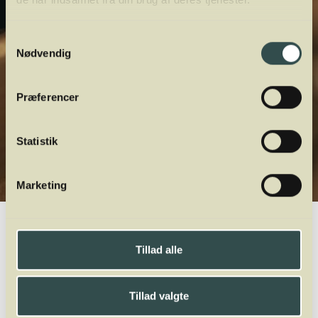
Samtykkevalg
Nødvendig
Præferencer
Statistik
Marketing
Winelab.dk
Vinviden
vinordbog
Druesorter
Frappato
Tillad alle
A
B
C
D
E
F
G
H
I
J
K
L
M
N
O
P
Q
R
S
T
U
V
W
X
Y
Z
Tillad valgte
Kerner