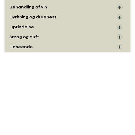
Behandling af vin
Dyrkning og druehøst
Oprindelse
Smag og duft
Udseende
Rul
til
toppe
Kontakt
Copyright© og udgiver:
Winelab Academy
· 2010–2026