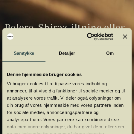
Bolero, Shiraz, iltning eller
gardiner?
Samtykke
Detaljer
Om
Vinens verden er fuld af komplicerede
udtryk. Vi har samlet de vigtigste i vores
vinordbog, så du lettere kan navigere og
Denne hjemmeside bruger cookies
orientere dig.
Vi bruger cookies til at tilpasse vores indhold og
annoncer, til at vise dig funktioner til sociale medier og til
at analysere vores trafik. Vi deler også oplysninger om
din brug af vores hjemmeside med vores partnere inden
for sociale medier, annonceringspartnere og
analysepartnere. Vores partnere kan kombinere disse
data med andre oplysninger, du har givet dem, eller som
de har indsamlet fra din brug af deres tjenester.