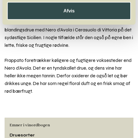
Frappato
Afvis
En siciliansk druesort, der først og fremmest anvendes som
blandingsdrue med Nero d’Avola i Cerasuolo di Vittoria på det
sydøstlige Sicilien. I nogle tilfælde står den også på egne ben i
lette, friske og frugtige rødvine.
Frappato foretrækker køligere og fugtigere voksesteder end
Nero d’Avola. Det er en tyndskallet drue, og dens vine har
heller ikke megen tannin. Derfor oxiderer de også let og bør
drikkes unge. De har som regel floral duft og en frisk smag af
rød bærfrugt.
Emner i vinordbogen
Druesorter