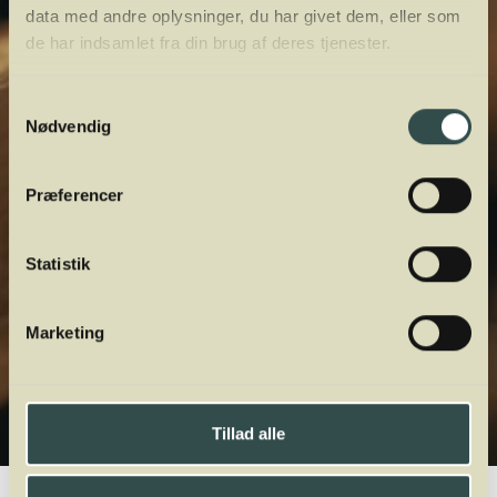
data med andre oplysninger, du har givet dem, eller som
de har indsamlet fra din brug af deres tjenester.
Samtykkevalg
Nødvendig
Præferencer
Statistik
Marketing
Tillad alle
Winelab.dk
Vinviden
vinordbog
Druesorter