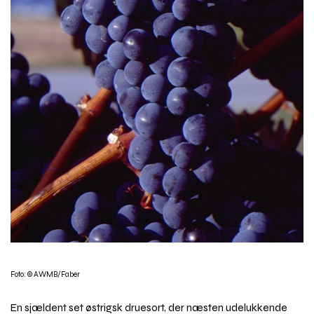
Foto: © AWMB/Faber
En sjældent set østrigsk druesort, der næsten udelukkende