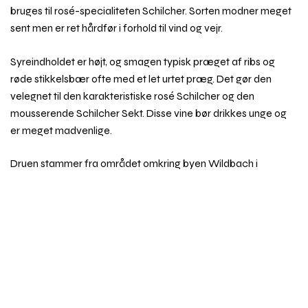
bruges til rosé-specialiteten Schilcher. Sorten modner meget
sent men er ret hårdfør i forhold til vind og vejr.
Syreindholdet er højt, og smagen typisk præget af ribs og
røde stikkelsbær ofte med et let urtet præg. Det gør den
velegnet til den karakteristiske rosé Schilcher og den
mousserende Schilcher Sekt. Disse vine bør drikkes unge og
er meget madvenlige.
Druen stammer fra området omkring byen Wildbach i
Steiermark i det sydøstligste hjørne af Østrig. Den er i familie
Rul
med Blaufränkisch. Den dyrkes primært i Weststeiermark,
til
hvor der står godt 450 hektar, men der findes små
toppe
beplantninger uden for dette område, blandt andet i italienske
Veneto.
Det bliver også til en lille mængde rødvin, ligesom du kan
være heldig at støde på søde vine lavet på senthøstet Blauer