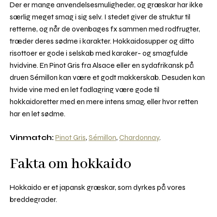
Der er mange anvendelsesmuligheder, og græskar har ikke
særlig meget smag i sig selv. I stedet giver de struktur til
retterne, og når de ovenbages fx sammen med rodfrugter,
træder deres sødme i karakter. Hokkaidosupper og ditto
risottoer er gode i selskab med karaker- og smagfulde
hvidvine. En Pinot Gris fra Alsace eller en sydafrikansk på
druen Sémillon kan være et godt makkerskab. Desuden kan
hvide vine med en let fadlagring være gode til
hokkaidoretter med en mere intens smag, eller hvor retten
har en let sødme.
Vinmatch:
Pinot Gris
,
Sémillon
,
Chardonnay
.
Fakta om hokkaido
Hokkaido er et japansk græskar, som dyrkes på vores
breddegrader.