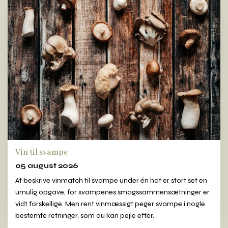
Vin til svampe
05 august 2026
At beskrive vinmatch til svampe under én hat er stort set en
umulig opgave, for svampenes smagssammensætninger er
vidt forskellige. Men rent vinmæssigt peger svampe i nogle
bestemte retninger, som du kan pejle efter.