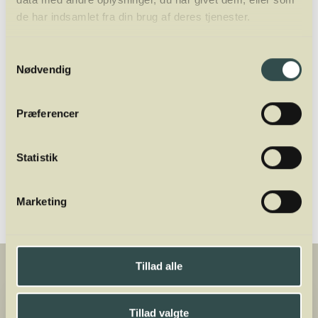
vinimportør, så wine writer og nu fuldtids
de har indsamlet fra din brug af deres tjenester.
underviser og ejer af Winelab Academy. Han
er tidligere underviser af sommelierer i Aarhus
Samtykkevalg
og København på Dansk Sommelier
Nødvendig
Uddannelse. Oveni er han director for
Winelab Agency.
Præferencer
Del
Statistik
Marketing
Tillad alle
Tillad valgte