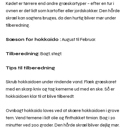
Kødet er tørrere end andre græskartyper – efter en tur i
ovnen er det lidt som kartofler eller jordskokker. Den hårde
skræl kan sagtens bruges, da den hurtig bliver mør under
tilberedning.
Sæson for hokkaido :
August til Februar.
Tilberedning:
Bagt, stegt.
Tips til tilberedning
Skrub hokkaidoen under rindende vand. Flæk græskaret
med en skarp kniv og tag kernerne ud med en ske. Så er
hokkaidoen klar til at blive tilberedt.
Ovnbagt hokkaido laves ved at skære hokkaidoen i grove
tern. Vend ternene i lidt olie og finthakket timian. Bag i 20
minutter ved 200 grader. Den hårde skræl bliver dejlig mør.