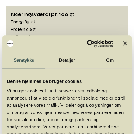
Næringsværdi pr. 100 g:
Energi 85 kJ
Protein 0,6 g
Kulhydrat 4,2 g
Fedt 0,1 g
Botanisk navn:
Cucurbita sp.
Samtykke
Detaljer
Om
Engelsk: Pumpkin
Tysk: Kürbis
Fransk: Citrouille
Denne hjemmeside bruger cookies
Vi bruger cookies til at tilpasse vores indhold og
annoncer, til at vise dig funktioner til sociale medier og til
at analysere vores trafik. Vi deler også oplysninger om
din brug af vores hjemmeside med vores partnere inden
Mads Jordansen
for sociale medier, annonceringspartnere og
Mads Jordansen har en stor og bred
analysepartnere. Vores partnere kan kombinere disse
vinerfaring fra +20 år i branchen. Først som
data med andre oplysninger, du har givet dem, eller som