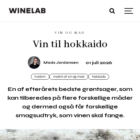
VIN OG MAD
Vin til hokkaido
01 juli 2026
Mads Jordansen
hvidvin
match af vin og mad
hokkaido
En af efterårets bedste grøntsager, som
kan tilberedes på flere forskellige måder
og dermed også får forskellige
smagsudtryk, som vinen skal fange.