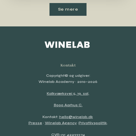
Se mere
Kontakt
Copyright© og udgiver:
Winelab Academy
· 2010–2026
Kalkværksvej 5, 19. sal,
8000 Aarhus C.
Kontakt:
hello@winelab.dk
Presse
·
Winelab Agency
·
Privatlivspolitik
.
CVR-nr: 42233374