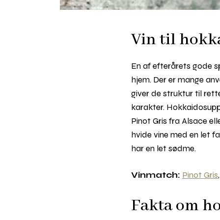
Vin til hokk
En af efterårets gode s
hjem. Der er mange anve
giver de struktur til r
karakter. Hokkaidosuppe
Pinot Gris fra Alsace e
hvide vine med en let f
har en let sødme.
Vinmatch:
Pinot Gris
Fakta om h