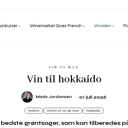
inkurser
Winemarket Goes French
Vinviden
P
VIN OG MAD
Vin til hokkaido
01 juli 2026
Mads Jordansen
hvidvin
match af vin og mad
hokkaido
 bedste grøntsager, som kan tilberedes på 