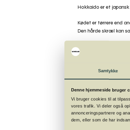
Hokkaido er et japansk
Kødet er tørrere end and
Den hårde skræl kan sag
Sæson for hokkaid
Tilberedning:
Bagt, s
Samtykke
Tips til tilberednin
Denne hjemmeside bruger c
Skrub hokkaidoen under
Vi bruger cookies til at tilpas
ske. Så er hokkaidoen kla
vores trafik. Vi deler også 
annonceringspartnere og anal
Ovnbagt hokkaido laves 
dem, eller som de har indsaml
timian. Bag i 20 minutte