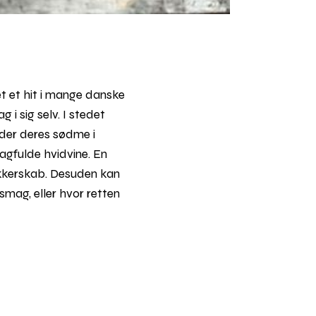
et et hit i mange danske
i sig selv. I stedet
æder deres sødme i
agfulde hvidvine. En
akkerskab. Desuden kan
smag, eller hvor retten