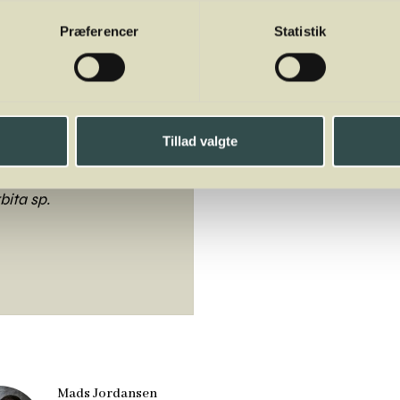
Præferencer
Statistik
 100 g:
Tillad valgte
ita sp.
Mads Jordansen