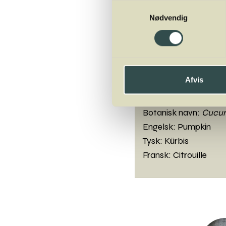
Samtykkevalg
Nødvendig
Næringsværdi pr.
Energi 85 kJ
Protein 0,6 g
Kulhydrat 4,2 g
Afvis
Fedt 0,1 g
Botanisk navn:
Cucurb
Engelsk: Pumpkin
Tysk: Kürbis
Fransk: Citrouille