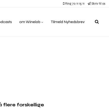
Ring 70 11 15 11
Skriv til os
odcasts
om Winelab
Tilmeld Nyhedsbrev
flere forskellige