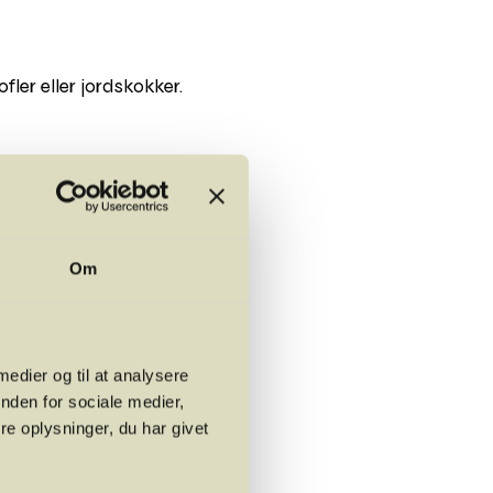
fler eller jordskokker.
Om
g kernerne ud med en
 medier og til at analysere
nden for sociale medier,
e oplysninger, du har givet
olie og finthakket