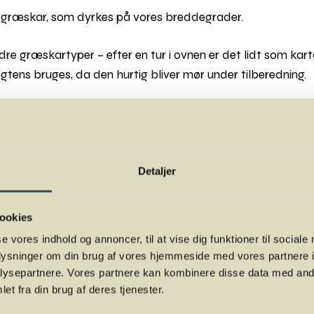
 græskar, som dyrkes på vores breddegrader.
re græskartyper – efter en tur i ovnen er det lidt som karto
tens bruges, da den hurtig bliver mør under tilberedning.
o :
August til Februar.
tegt.
Detaljer
g
ookies
 rindende vand. Flæk græskaret med en skarp kniv og ta
se vores indhold og annoncer, til at vise dig funktioner til sociale
r til at blive tilberedt.
oplysninger om din brug af vores hjemmeside med vores partnere i
ysepartnere. Vores partnere kan kombinere disse data med andr
ved at skære hokkaidoen i grove tern. Vend ternene i lidt 
et fra din brug af deres tjenester.
r ved 200 grader. Den hårde skræl bliver dejlig mør.