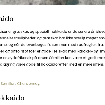
aido
piser er græskar, og specielt hokkaido er de senere år blev
ndelsesmuligheder, og græskar har ikke særlig meget smag 
etterne, og når de ovenbages fx sammen med rodfrugter, tr
r og ditto risottoer er gode i selskab med karaker- og sm
ller en sydafrikansk på druen Sémillon kan være et godt m
adlagring være gode til hokkaidoretter med en mere intens 
,
Sémillon
,
Chardonnay
.
okkaido