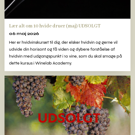
Lær alt om 10 hvide druer (maj) UDSOLGT
06 maj 2026
Her er hvidvinskurset til dig, der elsker hvidvin og gerne vil
udvide din horisont og få viden og dybere forståelse af
hvidvin med udgangspunkt i 10 vine, som du skal smage på
dette kursus i Winelab Academy.