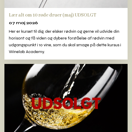
Lær alt om 10 røde druer (maj) UDSOLGT
07 maj 2026
Her er kurset til dig, der elsker rødvin og gerne vil udvide din
horisont og få viden og dybere forståelse af rødvin med
udgangspunkt i 10 vine, som du skal smage på dette kursus i
Winelab Academy.