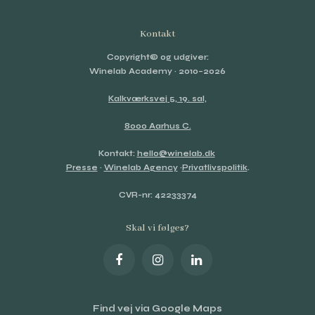
Kontakt
Copyright© og udgiver:
Winelab Academy
· 2010–2026
Kalkværksvej 5, 19. sal,
8000 Aarhus C.
Kontakt:
hello@winelab.dk
Presse
·
Winelab Agency
·
Privatlivspolitik
.
CVR-nr: 42233374
Skal vi følges?
Find vej via Google Maps