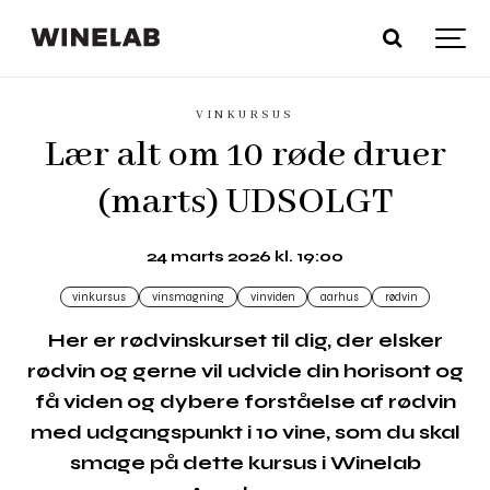
VINKURSUS
Lær alt om 10 røde druer
(marts) UDSOLGT
24 marts 2026 kl. 19:00
vinkursus
vinsmagning
vinviden
aarhus
rødvin
Her er rødvinskurset til dig, der elsker
rødvin og gerne vil udvide din horisont og
få viden og dybere forståelse af rødvin
med udgangspunkt i 10 vine, som du skal
smage på dette kursus i Winelab