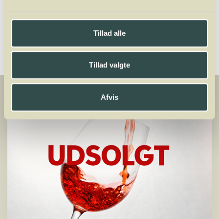
70111511
mads@winelab.dk
Tillad alle
Tillad valgte
Afvis