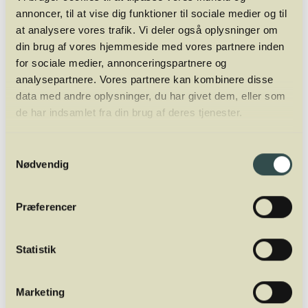
annoncer, til at vise dig funktioner til sociale medier og til
at analysere vores trafik. Vi deler også oplysninger om
din brug af vores hjemmeside med vores partnere inden
for sociale medier, annonceringspartnere og
analysepartnere. Vores partnere kan kombinere disse
data med andre oplysninger, du har givet dem, eller som
de har indsamlet fra din brug af deres tjenester.
Samtykkevalg
Nødvendig
Mads Jordansen
OWNER & EDUCATOR
Præferencer
Mads Jordansen har en stor og bred vinerfaring fra +20 år i
branchen. Først som vinimportør, så wine writer og nu fuldtids
underviser og ejer af Winelab Academy. Han er tidligere
Statistik
underviser af sommelierer i Aarhus og København på Dansk
Sommelier Uddannelse. Oveni er han director for Winelab
Marketing
Agency.