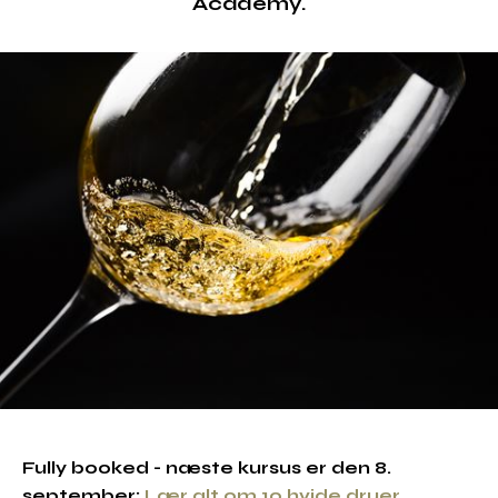
Academy.
Fully booked - næste kursus er den 8.
september:
Lær alt om 10 hvide druer