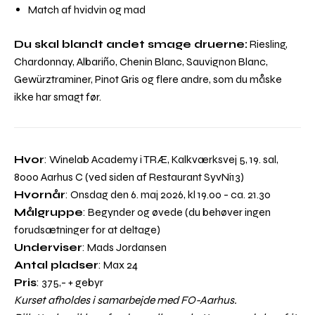
Match af hvidvin og mad
Du skal blandt andet smage druerne:
Riesling,
Chardonnay, Albariño, Chenin Blanc, Sauvignon Blanc,
Gewürztraminer, Pinot Gris og flere andre, som du måske
ikke har smagt før.
Hvor
: Winelab Academy i TRÆ, Kalkværksvej 5, 19. sal,
8000 Aarhus C (ved siden af Restaurant SyvNi13)
Hvornår
: Onsdag den 6. maj 2026, kl 19.00 - ca. 21.30
Målgruppe
: Begynder og øvede (du behøver ingen
forudsætninger for at deltage)
Underviser
: Mads Jordansen
Antal pladser
: Max 24
Pris
: 375,- + gebyr
Kurset afholdes i samarbejde med FO-Aarhus.