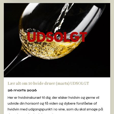
Lær alt om 10 hvide druer (marts) UDSOLGT
26 marts 2026
Her er hvidvinskurset til dig, der elsker hvidvin og gerne vil
udvide din horisont og få viden og dybere forståelse af
hvidvin med udgangspunkt i 10 vine, som du skal smage på