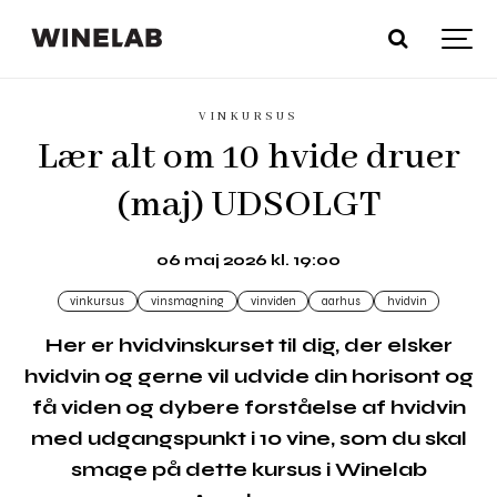
VINKURSUS
Lær alt om 10 hvide druer
(maj) UDSOLGT
06 maj 2026 kl. 19:00
vinkursus
vinsmagning
vinviden
aarhus
hvidvin
Her er hvidvinskurset til dig, der elsker
hvidvin og gerne vil udvide din horisont og
få viden og dybere forståelse af hvidvin
med udgangspunkt i 10 vine, som du skal
smage på dette kursus i Winelab