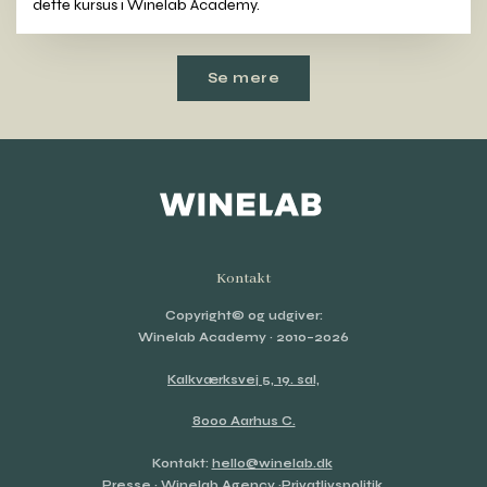
dette kursus i Winelab Academy.
Se mere
Kontakt
Copyright© og udgiver:
Winelab Academy
· 2010–2026
Kalkværksvej 5, 19. sal,
8000 Aarhus C.
Kontakt:
hello@winelab.dk
Presse
·
Winelab Agency
·
Privatlivspolitik
.