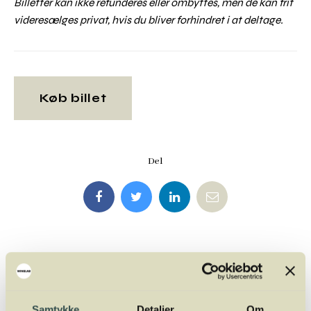
Billetter kan ikke refunderes eller ombyttes, men de kan frit
videresælges privat, hvis du bliver forhindret i at deltage.
Køb billet
Del
På kurset vil du blive
undervist af
Samtykke
Detaljer
Om