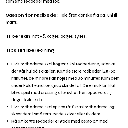
som små rødbeder med top.
Sæson for rødbede:
Hele året, danske fra ca. juni til
marts.
Tilberedning:
Rå, koges, bages, syltes.
Tips til tilberedning
Hvis rødbederne skal koges: Skyl rødbederne, uden at
der går hul på skrællen. Kog de store rødbeder i 45–60
minutter, de mindre kan nøjes med 30 minutter. Kom dem
under koldt vand, og gnub skindet af. De er nu klar til at
blive spist med dressing eller syltet. Kan opbevares 3
dage i køleskab.
Hvis rødbederne skal spises rå: Skræl rødbederne, og
skær dem i små tern, tynde skiver eller riv dem.
Rå og kogte rødbeder er gode med pesto og med