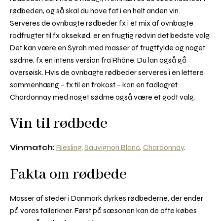
rødbeden, og så skal du have fat i en helt anden vin.
Serveres de ovnbagte rødbeder fx i et mix af ovnbagte
rodfrugter til fx oksekød, er en frugtig rødvin det bedste valg.
Det kan være en Syrah med masser af frugtfylde og noget
sødme, fx en intens version fra Rhône. Du lan også gå
oversøisk. Hvis de ovnbagte rødbeder serveres i en lettere
sammenhæng – fx til en frokost – kan en fadlagret
Chardonnay med noget sødme også være et godt valg.
Vin til rødbede
Vinmatch:
Riesling
,
Sauvignon Blanc
,
Chardonnay
.
Fakta om rødbede
Masser af steder i Danmark dyrkes rødbederne, der ender
på vores tallerkner. Først på sæsonen kan de ofte købes