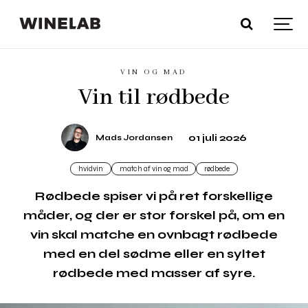
VIN OG MAD
Vin til rødbede
01 juli 2026
Mads Jordansen
hvidvin
match af vin og mad
rødbede
Rødbede spiser vi på ret forskellige
måder, og der er stor forskel på, om en
vin skal matche en ovnbagt rødbede
med en del sødme eller en syltet
rødbede med masser af syre.