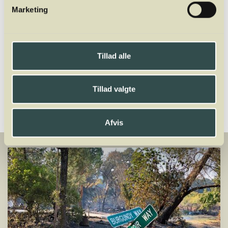
og København på Dansk Sommelier
Marketing
Uddannelse. Oveni er han director for
Winelab Agency.
Tillad alle
Del
Tillad valgte
Afvis