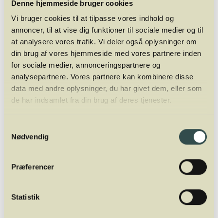
Denne hjemmeside bruger cookies
Protein 1,7 g
Vi bruger cookies til at tilpasse vores indhold og
Kulhydrat 11,4 g
annoncer, til at vise dig funktioner til sociale medier og til
Fedt 0,3 g
at analysere vores trafik. Vi deler også oplysninger om
din brug af vores hjemmeside med vores partnere inden
Botanisk navn:
Beta vulgaris
for sociale medier, annonceringspartnere og
Engelsk: Red beets/beetroot.
analysepartnere. Vores partnere kan kombinere disse
Tysk: Rote Rübe.
data med andre oplysninger, du har givet dem, eller som
Fransk: Betteraves rouges.
de har indsamlet fra din brug af deres tjenester.
Samtykkevalg
Nødvendig
Mads Jordansen
Mads Jordansen har en stor og bred
Præferencer
vinerfaring fra +20 år i branchen. Først som
vinimportør, så wine writer og nu fuldtids
Statistik
underviser og ejer af Winelab Academy. Han
er tidligere underviser af sommelierer i Aarhus