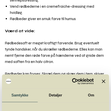
sennepsdressing.
Vend rødbederne i en cremefraiche-dressing med
hvidløg.
Rødbeder giver en smuk farve til humus
Værd at vide:
Rødbedesaft er meget kraftigt farvende. Brug eventuelt
tynde handsker, når du skræller rødbederne. Elles kan man
nemt fjerne den røde farve på hænderne ved at gnide dem
med saften fra en halv citron.
Rødbeder kan fryses: Skræl dem og skær dem i tern, skiver
eller stave. Blanchere dem i letsaltet vand et par minutter.
Afkøles og fryses i fryseegnede boxe eller plastposer.
Samtykke
Detaljer
Om
Næringsværdi pr. 100 g:
Energi 231 kJ