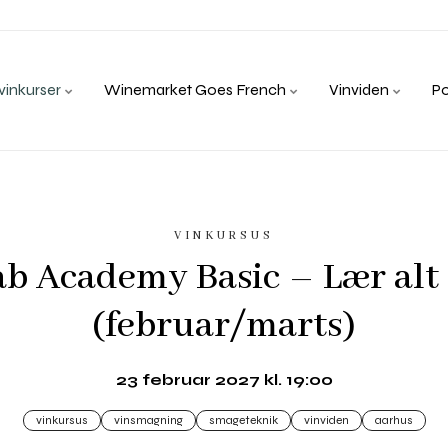
inkurser
Winemarket Goes French
Vinviden
P
VINKURSUS
b Academy Basic – Lær alt
(februar/marts)
23 februar 2027 kl. 19:00
vinkursus
vinsmagning
smageteknik
vinviden
aarhus