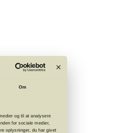
af Restaurant SyvNi13)
Om
age)
 medier og til at analysere
nden for sociale medier,
e oplysninger, du har givet
s du bliver forhindret i