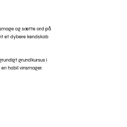
at smage og sætte ord på
samt et dybere kendskab
grundigt grundkursus i
l en habil vinsmager.