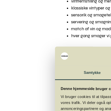
vinfremstilling og m
klassiske vintyper og 
sensorik og smagete
servering og smagnin
match af vin og mad
hver gang smager vi 
Hvor
: Winelab Academy
Hvornår
: 23. februar,
Samtykke
Målgruppe:
Private 
Underviser
: Mads J
Antal pladser
: Max 
Denne hjemmeside bruger c
Pris
: 1.650,-
Vi bruger cookies til at tilpas
Kurset afholdes i sam
vores trafik. Vi deler også 
annonceringspartnere og anal
Billetter kan ikke refun