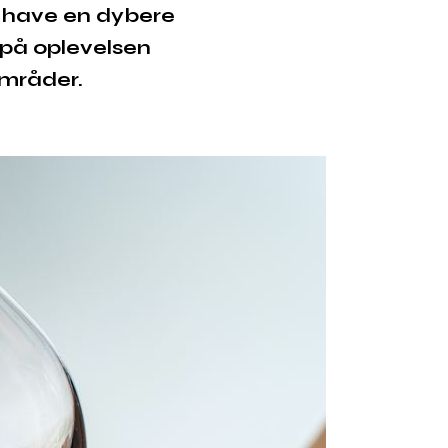
il have en dybere
d på oplevelsen
områder.