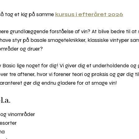
Så tag et kig på samme
kursus i efteråret 2026
n mere grundlæggende forståelse af vin? At blive bedre til 
u have styr på basale smageteknikker, klassiske vintyper 
inområder og druer?
asic lige noget for dig! Vi giver dig et underholdende og 
er tre aftener, hvor vi forener teori og praksis og gør dig ti
ranteret gør dig endnu gladere for at smage vin!
.a.
e og vinområder
esorter
ima