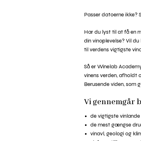
Passer datoerne ikke? 
Har du lyst til at få e
din vinoplevelse? Vil d
til verdens vigtigste v
Så er Winelab Academy B
vinens verden, afholdt ov
Berusende viden, som ga
Vi gennemgår bl
de vigtigste vinland
de mest gængse dru
vinavl, geologi og kl