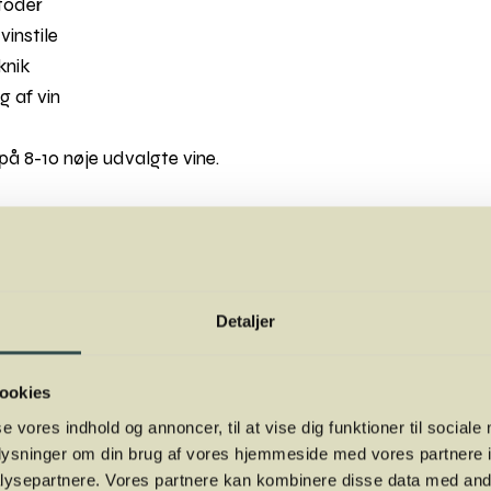
etoder
vinstile
knik
g af vin
på 8-10 nøje udvalgte vine.
 i TRÆ, Kalkværksvej 5, 19. sal, 8000 Aarhus C (ved siden 
 2. marts og 9. marts 2027, kl 19.00 - ca. 21.30
Detaljer
og professionelle (kræver ingen forudsætninger for at delt
ordansen
24
ookies
se vores indhold og annoncer, til at vise dig funktioner til sociale
arbejde med FO-Aarhus.
oplysninger om din brug af vores hjemmeside med vores partnere i
ysepartnere. Vores partnere kan kombinere disse data med andr
deres eller ombyttes, men de kan frit videresælges privat, hvi