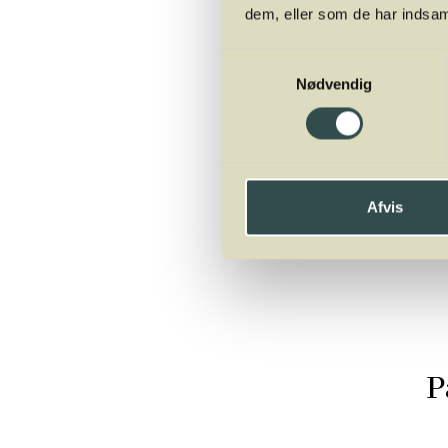
dem, eller som de har indsaml
at deltage.
Samtykkevalg
Køb kursus
Nødvendig
Afvis
P