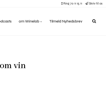
Ring 70 11 15 11
Skriv til os
odcasts
om Winelab
Tilmeld Nyhedsbrev
 om vin