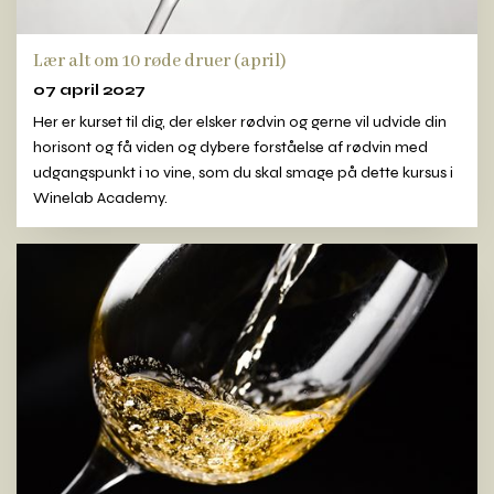
Lær alt om 10 røde druer (april)
07 april 2027
Her er kurset til dig, der elsker rødvin og gerne vil udvide din
horisont og få viden og dybere forståelse af rødvin med
udgangspunkt i 10 vine, som du skal smage på dette kursus i
Winelab Academy.