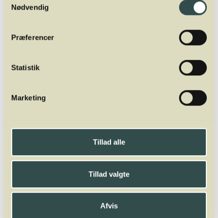
Nødvendig
Præferencer
Statistik
Marketing
Mads Jordansen
Tillad alle
OWNER & EDUCATOR
Mads Jordansen har en stor og bred vinerfaring fra +20 år i
branchen. Først som vinimportør, så wine writer og nu fuldtids
Tillad valgte
underviser og ejer af Winelab Academy. Han er tidligere
underviser af sommelierer i Aarhus og København på Dansk
Sommelier Uddannelse. Oveni er han director for Winelab
Afvis
Agency.