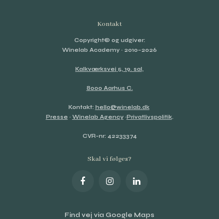
Kontakt
Copyright© og udgiver:
Winelab Academy
· 2010–2026
Kalkværksvej 5, 19. sal,
8000 Aarhus C.
Kontakt:
hello@winelab.dk
Presse
·
Winelab Agency
·
Privatlivspolitik
.
CVR-nr: 42233374
Skal vi følges?
Find vej via Google Maps