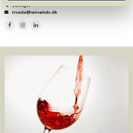
70111511
mads@winelab.dk