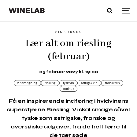
VINKURSUS
Lær alt om riesling
(februar)
03 februar 2027 kl. 19:00
vinsmagning
riesling
tysk vin
østrigsk vin
fransk vin
aarhus
Få en inspirerende indføring i hvidvinens
superstjerne Riesling. Vi skal smage såvel
tyske som østrigske, franske og
oversøiske udgaver, fra de helt tørre til
de tæt søde