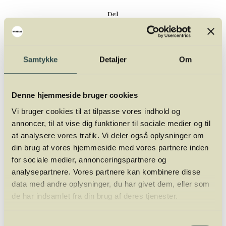
Del
Samtykke
Detaljer
Om
Til denne smagning bliver du
Denne hjemmeside bruger cookies
undervist af
Vi bruger cookies til at tilpasse vores indhold og
annoncer, til at vise dig funktioner til sociale medier og til
at analysere vores trafik. Vi deler også oplysninger om
din brug af vores hjemmeside med vores partnere inden
for sociale medier, annonceringspartnere og
analysepartnere. Vores partnere kan kombinere disse
data med andre oplysninger, du har givet dem, eller som
de har indsamlet fra din brug af deres tjenester.
Samtykkevalg