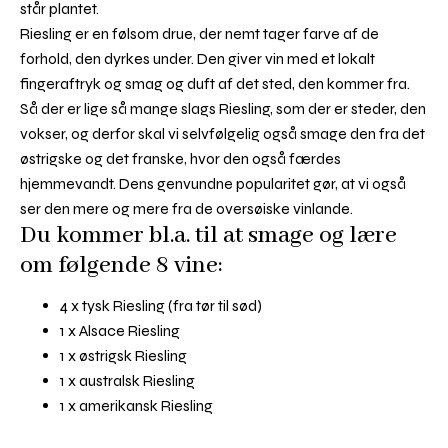
står plantet.
Riesling er en følsom drue, der nemt tager farve af de
forhold, den dyrkes under. Den giver vin med et lokalt
fingeraftryk og smag og duft af det sted, den kommer fra.
Så der er lige så mange slags Riesling, som der er steder, den
vokser, og derfor skal vi selvfølgelig også smage den fra det
østrigske og det franske, hvor den også færdes
hjemmevandt. Dens genvundne popularitet gør, at vi også
ser den mere og mere fra de oversøiske vinlande.
Du kommer bl.a. til at smage og lære
om følgende 8 vine:
4 x tysk Riesling (fra tør til sød)
1 x Alsace Riesling
1 x østrigsk Riesling
1 x australsk Riesling
1 x amerikansk Riesling