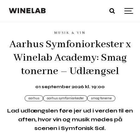
MUSIK & VIN
Aarhus Symfoniorkester x
Winelab Academy: Smag
tonerne – Udlængsel
01 september 2026 kl. 19:00
aarhus
aarhus symforniorkester
smag tonerne
Lad udlængslen føre jer ud i verden til en
aften, hvor vin og musik mødes på
scenen i Symfonisk Sal.