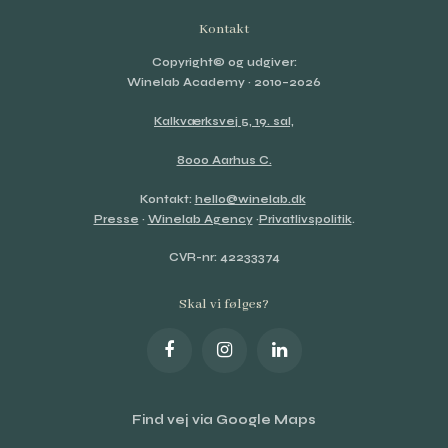
Kontakt
Copyright© og udgiver:
Winelab Academy
· 2010–2026
Kalkværksvej 5, 19. sal,
8000 Aarhus C.
Kontakt:
hello@winelab.dk
Presse
·
Winelab Agency
·
Privatlivspolitik
.
CVR-nr: 42233374
Skal vi følges?
Find vej via Google Maps