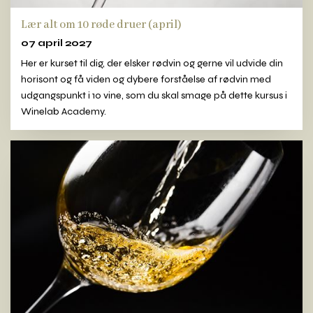
Lær alt om 10 røde druer (april)
07 april 2027
Her er kurset til dig, der elsker rødvin og gerne vil udvide din
horisont og få viden og dybere forståelse af rødvin med
udgangspunkt i 10 vine, som du skal smage på dette kursus i
Winelab Academy.