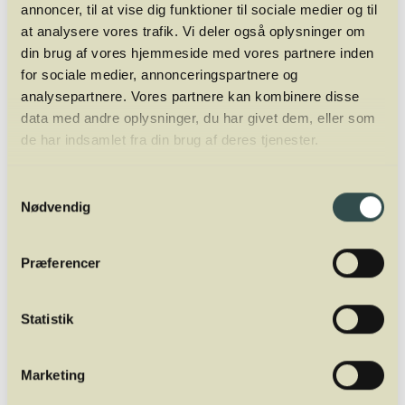
annoncer, til at vise dig funktioner til sociale medier og til
Torsdag 3. september 2026 kl. 19.30
at analysere vores trafik. Vi deler også oplysninger om
din brug af vores hjemmeside med vores partnere inden
Varighed: Ca. 2 timer
for sociale medier, annonceringspartnere og
analysepartnere. Vores partnere kan kombinere disse
Antal pladser
: max 72 gæster pr. aften
data med andre oplysninger, du har givet dem, eller som
Pris
: 495,-
de har indsamlet fra din brug af deres tjenester.
Samtykkevalg
*NB! Koncerten finder sted på scenen i Symfonisk
Nødvendig
Sal, selvom billetkøbet viser en sædeplan. Dette er
blot en teknisk formalitet
Præferencer
Statistik
Køb billet
Marketing