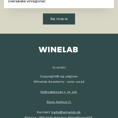
oversøiske vinregioner.
Se mere
Kontakt
Copyright© og udgiver:
Winelab Academy
· 2010–2026
Kalkværksvej 5, 19. sal,
8000 Aarhus C.
Kontakt:
hello@winelab.dk
Presse
·
Winelab Agency
·
Privatlivspolitik
.