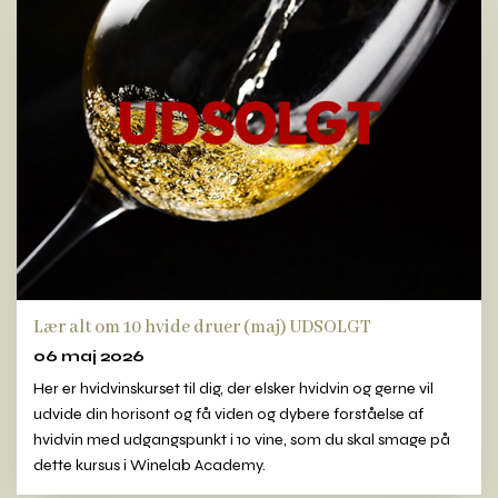
Lær alt om 10 hvide druer (maj) UDSOLGT
06 maj 2026
Her er hvidvinskurset til dig, der elsker hvidvin og gerne vil
udvide din horisont og få viden og dybere forståelse af
hvidvin med udgangspunkt i 10 vine, som du skal smage på
dette kursus i Winelab Academy.