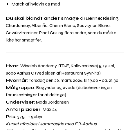
Match af hvidvin og mad
Du skal blandt andet smage druerne:
Riesling,
Chardonnay, Albariño, Chenin Blanc, Sauvignon Blanc,
Gewürztraminer, Pinot Gris og flere andre, som du måske
ikke har smagt før.
Hvor
: Winelab Academy i TRÆ, Kalkværksvej 5, 19. sal,
8000 Aarhus C (ved siden af Restaurant SyvNi13)
Hvornår
: Torsdag den 26. marts 2026, kl 19.00 - ca. 21.30
Målgruppe
: Begynder og øvede (du behøver ingen
forudsætninger for at deltage)
Underviser
: Mads Jordansen
Antal pladser
: Max 24
Pris
: 375,- + gebyr
Kurset afholdes i samarbejde med FO-Aarhus.