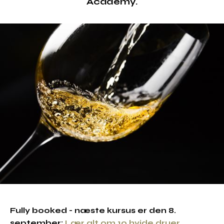
Academy.
Fully booked - næste kursus er den 8.
september:
Lær alt om 10 hvide druer