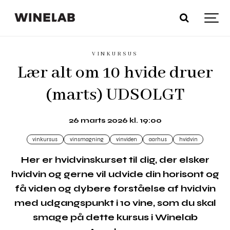
VINKURSUS
Lær alt om 10 hvide druer
(marts) UDSOLGT
26 marts 2026 kl. 19:00
vinkursus
vinsmagning
vinviden
aarhus
hvidvin
Her er hvidvinskurset til dig, der elsker
hvidvin og gerne vil udvide din horisont og
få viden og dybere forståelse af hvidvin
med udgangspunkt i 10 vine, som du skal
smage på dette kursus i Winelab