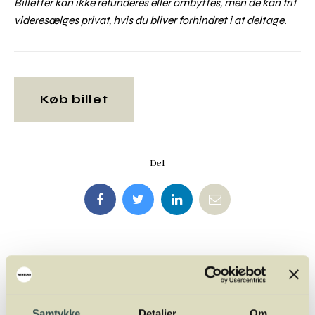
Billetter kan ikke refunderes eller ombyttes, men de kan frit
videresælges privat, hvis du bliver forhindret i at deltage.
Køb billet
Del
På kurset vil du blive
undervist af
Samtykke
Detaljer
Om