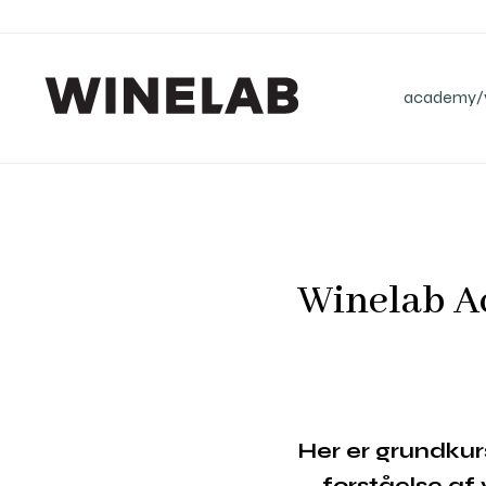
academy/v
Winelab Ac
Her er grundkurs
forståelse af 