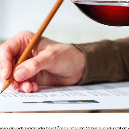
n mere grundlæggende forståelse af vin? At blive bedre til 