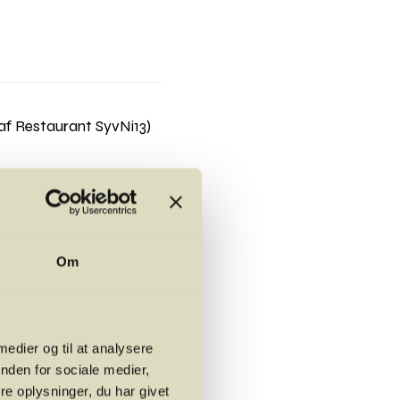
af Restaurant SyvNi13)
age)
Om
s du bliver forhindret i
 medier og til at analysere
nden for sociale medier,
e oplysninger, du har givet