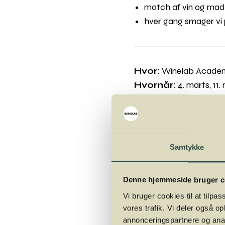
match af vin og mad
hver gang smager vi 
Hvor
: Winelab Academy
Hvornår
: 4. marts, 11
Målgruppe:
Private 
Underviser
: Mads J
Antal pladser
: Max 
Pris
: 1.475,-
Samtykke
Kurset afholdes i sam
Billetter kan ikke refun
Denne hjemmeside bruger c
at deltage.
Vi bruger cookies til at tilpas
vores trafik. Vi deler også 
Køb kursus
annonceringspartnere og anal