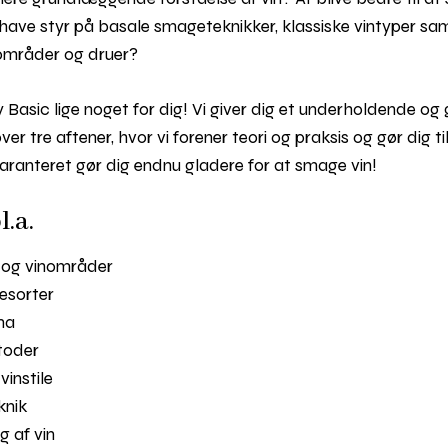
u have styr på basale smageteknikker, klassiske vintyper 
inområder og druer?
asic lige noget for dig! Vi giver dig et underholdende og 
er tre aftener, hvor vi forener teori og praksis og gør dig ti
ranteret gør dig endnu gladere for at smage vin!
.a.
e og vinområder
esorter
ima
etoder
vinstile
knik
g af vin