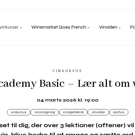
inkurser
Winemarket Goes French
Vinviden
P
VINKURSUS
ademy Basic – Lær alt om 
04 marts 2026 kl. 19:00
vinkursus
vinsmagning
smageteknik
vinviden
aarhus
et til dig, der over 3 lektioner (aftener) v
vin, blive bedre til at smage og sætte or