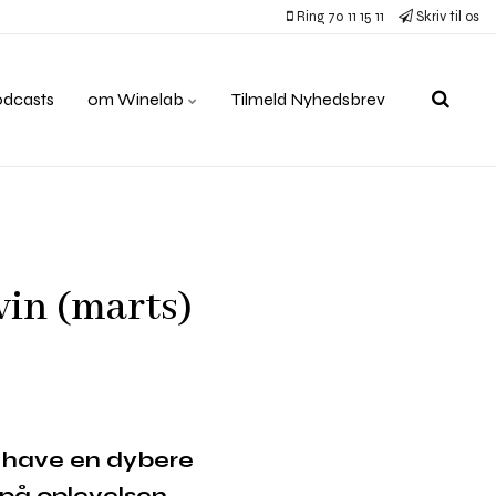
Ring 70 11 15 11
Skriv til os
odcasts
om Winelab
Tilmeld Nyhedsbrev
vin (marts)
il have en dybere
d på oplevelsen