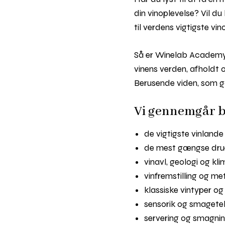
din vinoplevelse? Vil d
til verdens vigtigste v
Så er Winelab Academy B
vinens verden, afholdt ov
Berusende viden, som ga
Vi gennemgår bl
de vigtigste vinland
de mest gængse dru
vinavl, geologi og kl
vinfremstilling og m
klassiske vintyper og 
sensorik og smagete
servering og smagnin