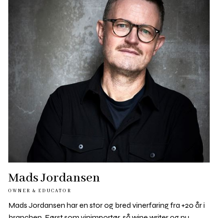
Mads Jordansen
OWNER & EDUCATOR
Mads Jordansen har en stor og bred vinerfaring fra +20 år i
branchen. Først som vinimportør, så wine writer og nu