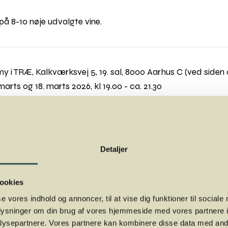
på 8-10 nøje udvalgte vine.
 i TRÆ, Kalkværksvej 5, 19. sal, 8000 Aarhus C (ved siden 
. marts og 18. marts 2026, kl 19.00 - ca. 21.30
og professionelle (kræver ingen forudsætninger for at delt
ordansen
24
Detaljer
arbejde med FO-Aarhus.
deres eller ombyttes, men de kan frit videresælges privat, hvi
ookies
se vores indhold og annoncer, til at vise dig funktioner til sociale
oplysninger om din brug af vores hjemmeside med vores partnere i
ysepartnere. Vores partnere kan kombinere disse data med andr