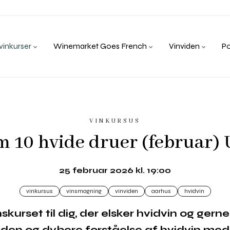
inkurser
Winemarket Goes French
Vinviden
P
VINKURSUS
om 10 hvide druer (februar
25 februar 2026 kl. 19:00
vinkursus
vinsmagning
vinviden
aarhus
hvidvin
skurset til dig, der elsker hvidvin og gerne
viden og dybere forståelse af hvidvin me