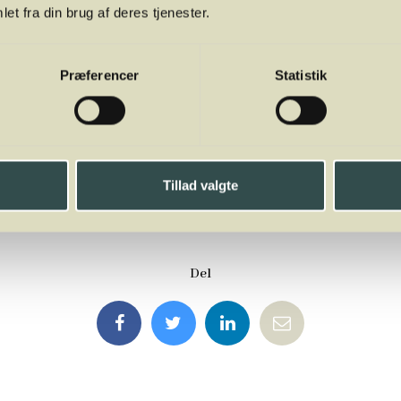
et fra din brug af deres tjenester.
arbejde med FO-Aarhus.
deres eller ombyttes, men de kan frit videresælges privat, hvi
Præferencer
Statistik
Tillad valgte
Del