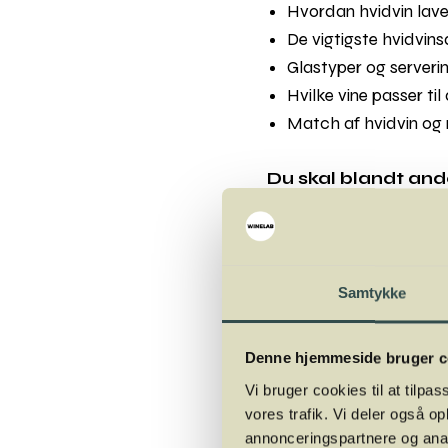
Hvordan hvidvin lav
De vigtigste hvidvin
Glastyper og serverin
Hvilke vine passer til
Match af hvidvin o
Du skal blandt an
Blanc, Gewürztraminer, 
Samtykke
Hvor
: Winelab Academy
Hvornår
: Onsdag den 2
Denne hjemmeside bruger c
Målgruppe
: Begynde
Underviser
: Mads J
Vi bruger cookies til at tilpas
vores trafik. Vi deler også 
Antal pladser
: Max 
annonceringspartnere og anal
Pris
: 375,- + gebyr