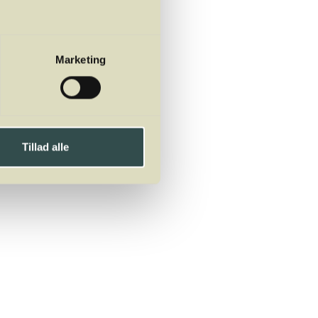
s du bliver forhindret i
Marketing
Tillad alle