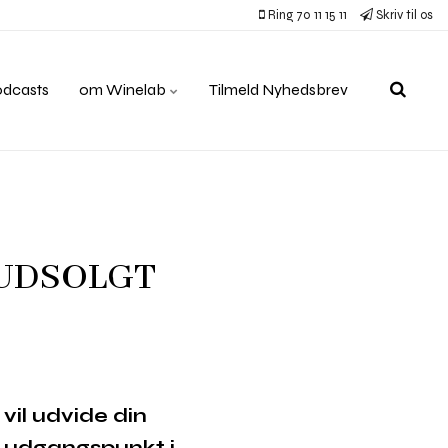
Ring 70 11 15 11
Skriv til os
odcasts
om Winelab
Tilmeld Nyhedsbrev
) UDSOLGT
 vil udvide din
d udgangspunkt i