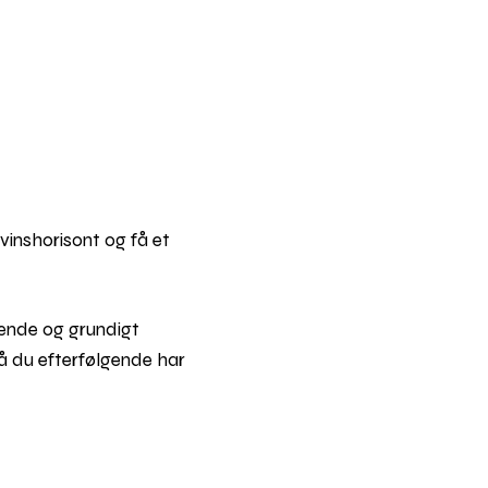
vinshorisont og få et
ldende og grundigt
så du efterfølgende har