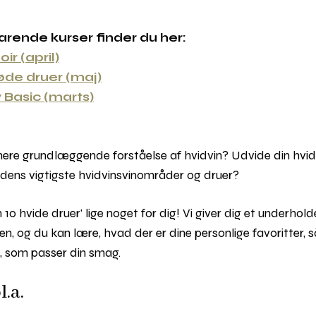
varende kurser finder du her:
ir (april)
røde druer (maj)
Basic (marts)
n mere grundlæggende forståelse af hvidvin? Udvide din hvid
rdens vigtigste hvidvinsvinområder og druer?
 10 hvide druer' lige noget for dig! Vi giver dig et underho
den, og du kan lære, hvad der er dine personlige favoritter, 
e, som passer din smag.
.a.