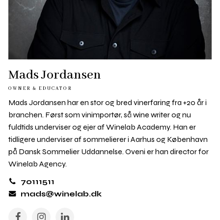
Mads Jordansen
OWNER & EDUCATOR
Mads Jordansen har en stor og bred vinerfaring fra +20 år i
branchen. Først som vinimportør, så wine writer og nu
fuldtids underviser og ejer af Winelab Academy. Han er
tidligere underviser af sommelierer i Aarhus og København
på Dansk Sommelier Uddannelse. Oveni er han director for
Winelab Agency.
70111511
mads@winelab.dk