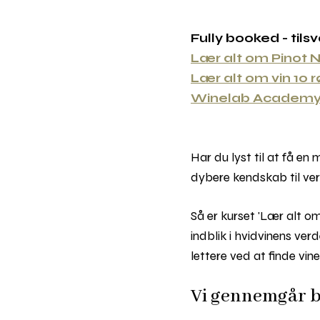
Fully booked - tils
Lær alt om Pinot No
Lær alt om vin 10 
Winelab Academy 
Har du lyst til at få e
dybere kendskab til ve
Så er kurset 'Lær alt om
indblik i hvidvinens ver
lettere ved at finde vin
Vi gennemgår bl