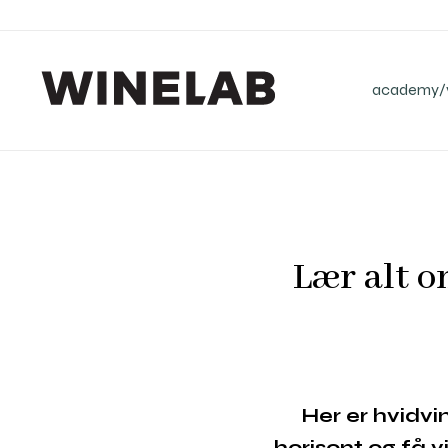
academy/v
Lær alt 
Her er hvidvin
horisont og få 