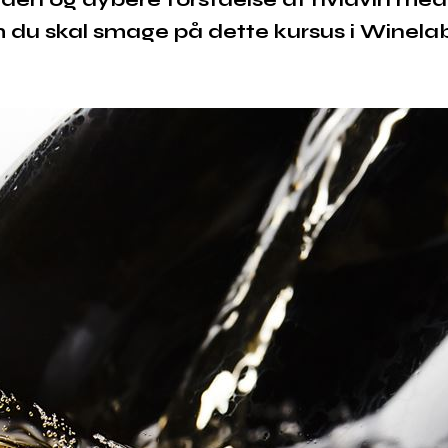
om du skal smage på dette kursus i Winel