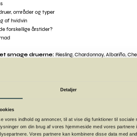
es
sdruer, områder og typer
g af hvidvin
 de forskellige årstider?
g mad
det smage druerne:
Riesling, Chardonnay, Albariño, Che
Pinot Gris og flere andre, som du måske ikke har smagt før
Detaljer
 i TRÆ, Kalkværksvej 5, 19. sal, 8000 Aarhus C (ved siden 
5. februar 2026, kl 19.00 - ca. 21.30
ookies
r og øvede (du behøver ingen forudsætninger for at delta
ordansen
se vores indhold og annoncer, til at vise dig funktioner til sociale
oplysninger om din brug af vores hjemmeside med vores partnere i
24
ysepartnere. Vores partnere kan kombinere disse data med andr