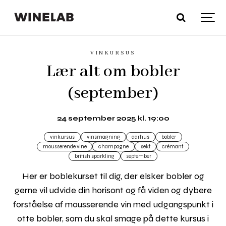
VINKURSUS
Lær alt om bobler
(september)
24 september 2025 kl. 19:00
vinkursus
vinsmagning
aarhus
bobler
mousserende vine
champagne
sekt
crémant
british sparkling
september
Her er boblekurset til dig, der elsker bobler og
gerne vil udvide din horisont og få viden og dybere
forståelse af mousserende vin med udgangspunkt i
otte bobler, som du skal smage på dette kursus i