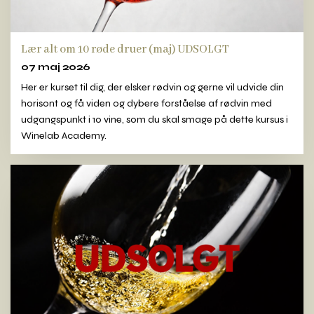
Lær alt om 10 røde druer (maj) UDSOLGT
07 maj 2026
Her er kurset til dig, der elsker rødvin og gerne vil udvide din
horisont og få viden og dybere forståelse af rødvin med
udgangspunkt i 10 vine, som du skal smage på dette kursus i
Winelab Academy.