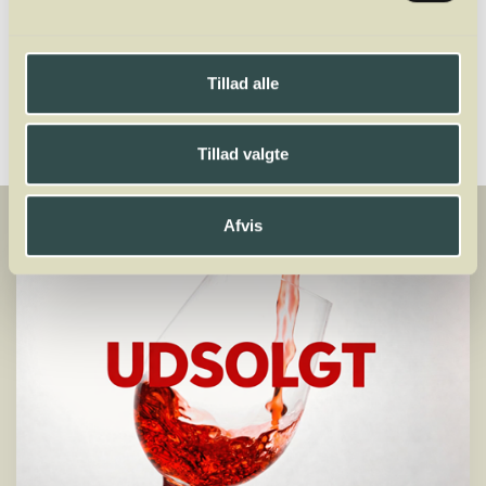
70111511
mads@winelab.dk
Tillad alle
Tillad valgte
Afvis