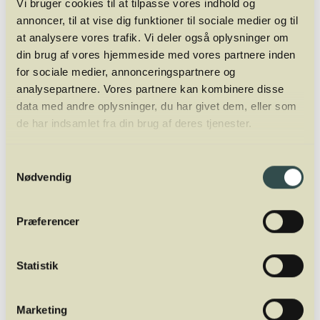
Vi bruger cookies til at tilpasse vores indhold og
annoncer, til at vise dig funktioner til sociale medier og til
at analysere vores trafik. Vi deler også oplysninger om
din brug af vores hjemmeside med vores partnere inden
for sociale medier, annonceringspartnere og
analysepartnere. Vores partnere kan kombinere disse
data med andre oplysninger, du har givet dem, eller som
de har indsamlet fra din brug af deres tjenester.
Samtykkevalg
Nødvendig
Mads Jordansen
Præferencer
OWNER & EDUCATOR
Mads Jordansen har en stor og bred vinerfaring fra +20 år i
branchen. Først som vinimportør, så wine writer og nu fuldtids
Statistik
underviser og ejer af Winelab Academy. Han er tidligere
underviser af sommelierer i Aarhus og København på Dansk
Sommelier Uddannelse. Oveni er han director for Winelab
Marketing
Agency.