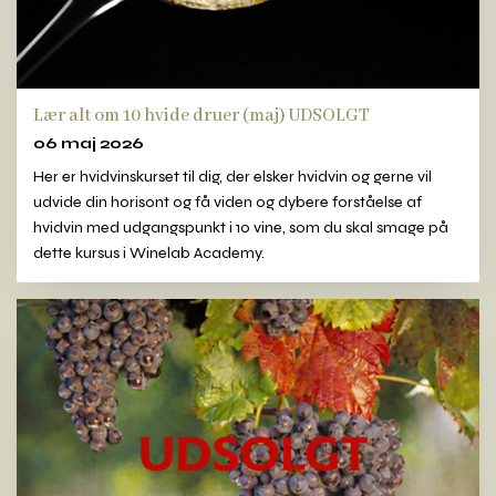
Lær alt om 10 hvide druer (maj) UDSOLGT
06 maj 2026
Her er hvidvinskurset til dig, der elsker hvidvin og gerne vil
udvide din horisont og få viden og dybere forståelse af
hvidvin med udgangspunkt i 10 vine, som du skal smage på
dette kursus i Winelab Academy.